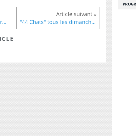
PROGR
"Francis Cabrel, un chanteur très discret" vendredi 06 septembre à 23h10 sur France 3
"44 Chats" tous les dimanche et chaque jour de la semaine à partir du 1er septembre sur France 4
ICLE