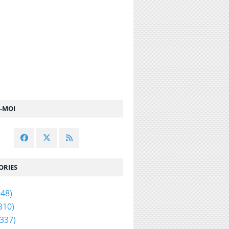
Z-MOI
ORIES
48)
310)
337)