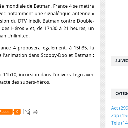
ée mondiale de Batman, France 4 se mettra
vec notamment une signalétique antenne «
usion du DTV inédit Batman contre Double-
e des Héros » et, de 17h30 à 21 heures, un
man Unlimited.
ance 4 proposera également, à 15h35, la
 l’animation dans Scooby-Doo et Batman :
SUIVE
à 11h10, incursion dans l'univers Lego avec
 pacte des supers-héros.
CATÉG
Act
(299
Repost
0
Zap
(15
Tele
(14