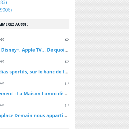
83)
9006)
IMEREZ AUSSI :
020
Netflix, Disney+, Apple TV... De quoi passer du bon temps pendant le confinement
020
Les médias sportifs, sur le banc de touche mais pas résignés
020
Confinement : La Maison Lumni dès lundi à 9h sur les chaines de France Télévisions
020
TF1 remplace Demain nous appartient par Sept à Huit, dès lundi à 19h05 le temps du confinement