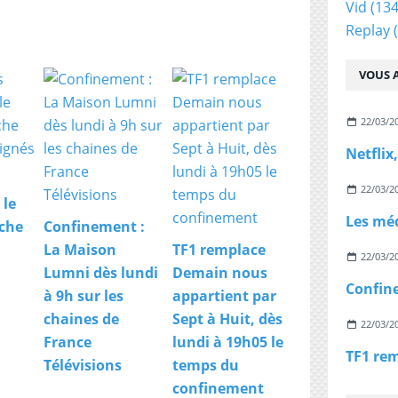
Vid
(134
Replay
(
VOUS A
22/03/2
22/03/2
 le
che
Confinement :
La Maison
TF1 remplace
22/03/2
Lumni dès lundi
Demain nous
à 9h sur les
appartient par
chaines de
Sept à Huit, dès
22/03/2
France
lundi à 19h05 le
Télévisions
temps du
confinement