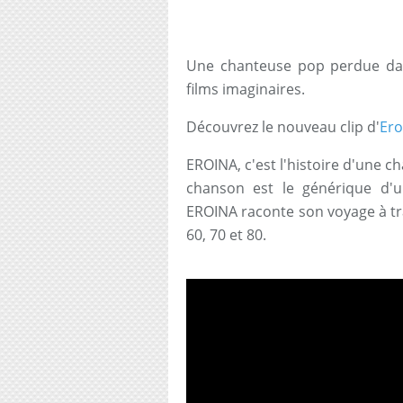
Une chanteuse pop perdue dan
films imaginaires.
Découvrez le nouveau clip d'
Ero
EROINA, c'est l'histoire d'une 
chanson est le générique d'un
EROINA raconte son voyage à tr
60, 70 et 80.