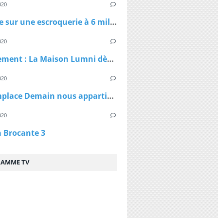
020
Enquête sur une escroquerie à 6 millions d'euros de masques et de gel
020
Confinement : La Maison Lumni dès lundi à 9h sur les chaines de France Télévisions
020
TF1 remplace Demain nous appartient par Sept à Huit, dès lundi à 19h05 le temps du confinement
020
a Brocante 3
AMME TV