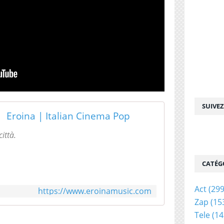
SUIVE
Eroina | Italian Cinema Pop
ittà.
CATÉG
Act
(299
https://www.eroinamusic.com
Zap
(15
Tele
(14