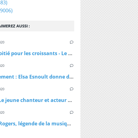
83)
9006)
IMEREZ AUSSI :
020
Pas de pitié pour les croissants - Le croissant pirate
020
Confinement : Elsa Esnoult donne de ses nouvelles dans une longue vidéo Facebook Live
020
Virus - Le jeune chanteur et acteur Lenni Kim annonce être positif au coronavirus ainsi que sa maman après un test fait au Canada
020
Kenny Rogers, légende de la musique country, est décédé à 81 ans