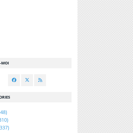
Z-MOI
ORIES
48)
310)
337)