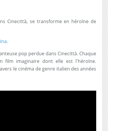
s Cinecittà, se transforme en héroïne de
ina
.
chanteuse pop perdue dans Cinecittà. Chaque
 film imaginaire dont elle est l'héroïne.
avers le cinéma de genre italien des années