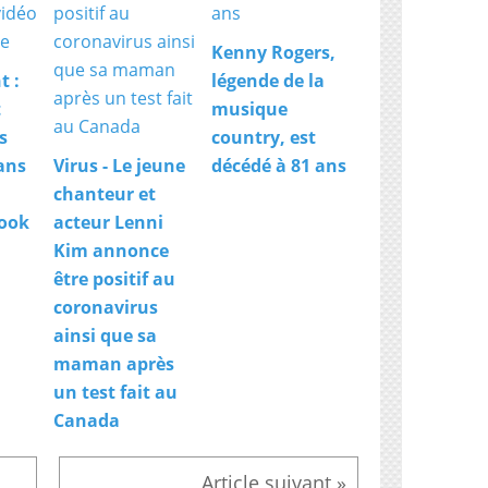
Kenny Rogers,
t :
légende de la
t
musique
s
country, est
ans
Virus - Le jeune
décédé à 81 ans
chanteur et
book
acteur Lenni
Kim annonce
être positif au
coronavirus
ainsi que sa
maman après
un test fait au
Canada