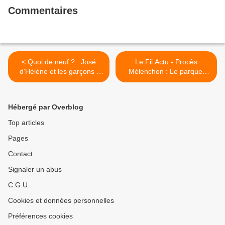
Commentaires
< Quoi de neuf ? : José
Le Fil Actu - Procès
d'Hélène et les garçons !
Mélenchon : Le parquet
(avec Philippe Vasseur)
requiert 3 mois de prison
avec sursis et 8.000 euros
d’amende contre Jean-Luc
Hébergé par Overblog
Mélenchon - Le jugement
sera rendu le 9 décembre >
Top articles
Pages
Contact
Signaler un abus
C.G.U.
Cookies et données personnelles
Préférences cookies