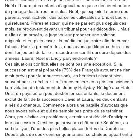
Noël et Laure, des enfants d'agriculteurs qui se déchirent autour
du partage des terres familiales. Noël, qui exploite la ferme des
parents, veut racheter des parcelles cultivables à Éric et Laure,
qui refusent. Frères et sœur, qui ne se parlent plus depuis des
mois, se retrouvent devant un tribunal pour en découdre… Mais
au lieu d'un procès, la juge va leur proposer une solution
originale et en plein essor : la médiation judiciaire afin de crever
l'abcès. Pour la première fois, nous avons pu filmer ce huis-clos
dont l'enjeu est de taille : résoudre un conflit qui dure depuis des
années. Laure, Noël et Éric y parviendront-ils ?
Ces situations conflictuelles ne sont pas une exception. Si la
succession est mal préparée (75% des Français avouent ne rien
avoir prévu pour leur succession), les héritiers finissent bien
souvent par se déchirer. La France entière en a pris conscience à
la révélation du testament de Johnny Hallyday. Rédigé aux États-
Unis, un pays où on peut déshériter ses enfants, le document
exclut de fait de la succession David et Laura, les deux enfants
aînés du chanteur. Commence alors une bataille d'avocats que
nous avons suivie et qui ne semble pas prête de se terminer.
Alors, pour éviter les problèmes, certains ont décidé d'anticiper
leur succession. C'est ce qui arrive au château de Septème, au
sud de Lyon, l'une des plus belles places-fortes du Dauphiné.
Depuis plus de deux-cent-cinquante ans, ce château appartient à