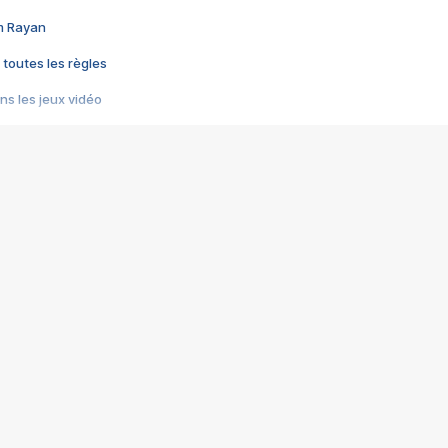
im Rayan
 toutes les règles
s les jeux vidéo
us choquant de Rockstar ? - Le scandale BULLY
e plus moche de Steam
du RÊVE tourne au CAUCHEMAR
pendant 8 heures
it… à tort
umiliés par un jeu vidéo
ire - Final Fantasy 8
ti un empire - Age of Empires
story DOFUS