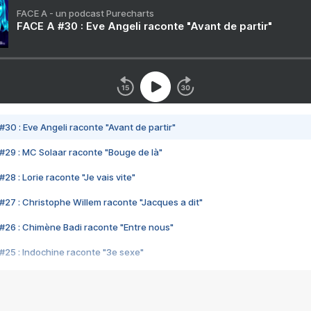
FACE A - un podcast Purecharts
FACE A #30 : Eve Angeli raconte "Avant de partir"
#30 : Eve Angeli raconte "Avant de partir"
#29 : MC Solaar raconte "Bouge de là"
28 : Lorie raconte "Je vais vite"
#27 : Christophe Willem raconte "Jacques a dit"
#26 : Chimène Badi raconte "Entre nous"
#25 : Indochine raconte "3e sexe"
#24 : Zaho raconte "C'est chelou"
#23 : Patrick Bruel raconte "Au café des délices"