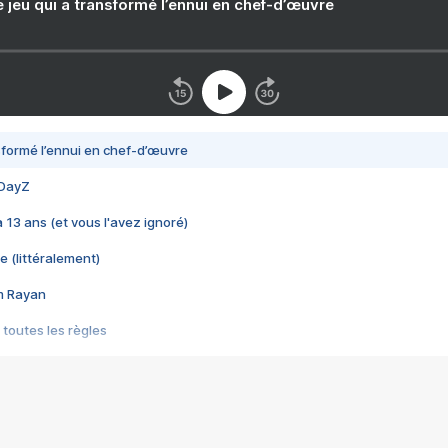
e jeu qui a transformé l’ennui en chef-d’œuvre
nsformé l’ennui en chef-d’œuvre
 DayZ
 a 13 ans (et vous l'avez ignoré)
e (littéralement)
im Rayan
 toutes les règles
s les jeux vidéo
us choquant de Rockstar ? - Le scandale BULLY
e plus moche de Steam