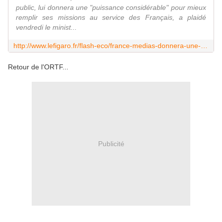
public, lui donnera une "puissance considérable" pour mieux
remplir ses missions au service des Français, a plaidé
vendredi le minist...
http://www.lefigaro.fr/flash-eco/france-medias-donnera-une-puissance-considerable-au-service-public-selon-riester-20191004
Retour de l'ORTF...
Publicité