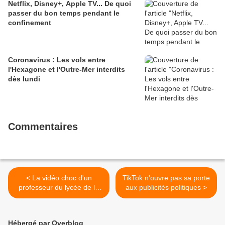
Netflix, Disney+, Apple TV... De quoi
passer du bon temps pendant le
confinement
Coronavirus : Les vols entre
l'Hexagone et l'Outre-Mer interdits
dès lundi
Commentaires
< La vidéo choc d'un
TikTok n'ouvre pas sa porte
professeur du lycée de la
aux publicités politiques >
Tourelle, à Sarcelles dans le
Val-d'Oise, agressé à coups
de poing par un élève
Hébergé par Overblog