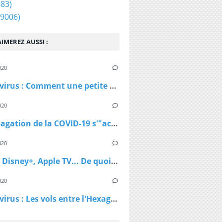
83)
9006)
IMEREZ AUSSI :
020
Coronavirus : Comment une petite station de ski autrichienne a accéléré la propagation du virus
020
La propagation de la COVID-19 s'"accélère" au Royaume-Uni
020
Netflix, Disney+, Apple TV... De quoi passer du bon temps pendant le confinement
020
Coronavirus : Les vols entre l'Hexagone et l'Outre-Mer interdits dès lundi