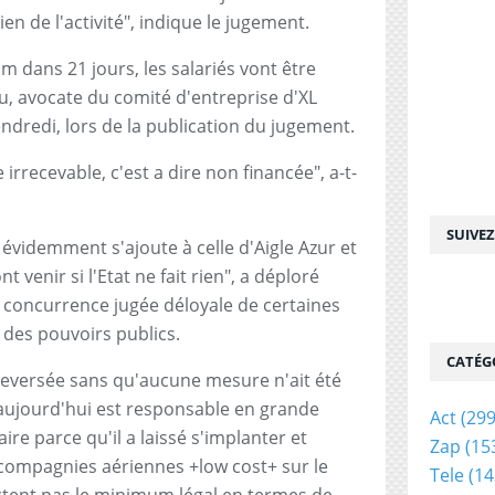
ien de l'activité", indique le jugement.
dans 21 jours, les salariés vont être
nu, avocate du comité d'entreprise d'XL
ndredi, lors de la publication du jugement.
irrecevable, c'est a dire non financée", a-t-
SUIVE
 évidemment s'ajoute à celle d'Aigle Azur et
t venir si l'Etat ne fait rien", a déploré
 concurrence jugée déloyale de certaines
 des pouvoirs publics.
CATÉG
ouleversée sans qu'aucune mesure n'ait été
t aujourd'hui est responsable en grande
Act
(299
aire parce qu'il a laissé s'implanter et
Zap
(15
 compagnies aériennes +low cost+ sur le
Tele
(14