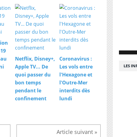
r
c
e
d
e
B
o
ion
b
i
-19
g
 au
Netflix, Disney+,
Coronavirus :
n
LES I
ni
Apple TV... De
Les vols entre
y
(
quoi passer du
l'Hexagone et
n
bon temps
l'Outre-Mer
o
pendant le
interdits dès
r
confinement
lundi
d
d
e
P
a
r
i