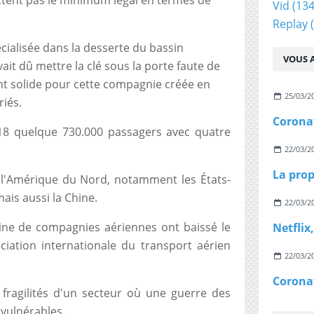
ectent pas le minimum légal en termes de
Vid
(134
Replay
(
cialisée dans la desserte du bassin
VOUS A
ait dû mettre la clé sous la porte faute de
nt solide pour cette compagnie créée en
25/03/2
riés.
18 quelque 730.000 passagers avec quatre
22/03/2
t l'Amérique du Nord, notamment les États-
mais aussi la Chine.
22/03/2
ine de compagnies aériennes ont baissé le
ciation internationale du transport aérien
22/03/2
s fragilités d'un secteur où une guerre des
 vulnérables.