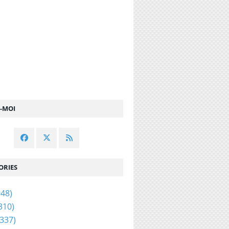
Z-MOI
ORIES
48)
310)
337)