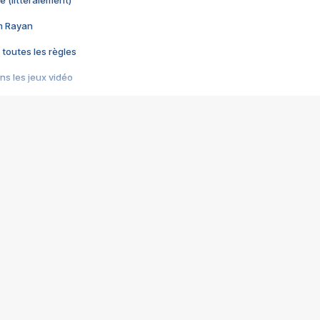
e (littéralement)
im Rayan
 toutes les règles
s les jeux vidéo
us choquant de Rockstar ? - Le scandale BULLY
e plus moche de Steam
du RÊVE tourne au CAUCHEMAR
pendant 8 heures
it… à tort
umiliés par un jeu vidéo
ire - Final Fantasy 8
ti un empire - Age of Empires
story DOFUS