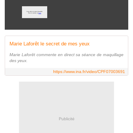
Marie Laforêt le secret de mes yeux
Marie Laforêt commente en direct sa séance de maquillage
des yeux.
https://www.ina.fr/video/CPF07003691
Publicité