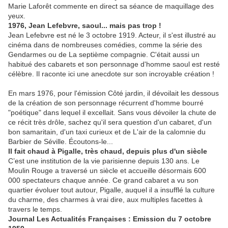
Marie Laforêt commente en direct sa séance de maquillage des
yeux.
1976, Jean Lefebvre, saoul... mais pas trop !
Jean Lefebvre est né le 3 octobre 1919. Acteur, il s'est illustré au
cinéma dans de nombreuses comédies, comme la série des
Gendarmes ou de La septième compagnie. C'était aussi un
habitué des cabarets et son personnage d'homme saoul est resté
célèbre. Il raconte ici une anecdote sur son incroyable création !
En mars 1976, pour l'émission Côté jardin, il dévoilait les dessous
de la création de son personnage récurrent d'homme bourré
"poétique" dans lequel il excellait. Sans vous dévoiler la chute de
ce récit très drôle, sachez qu'il sera question d'un cabaret, d'un
bon samaritain, d'un taxi curieux et de L'air de la calomnie du
Barbier de Séville. Écoutons-le...
Il fait chaud à Pigalle, très chaud, depuis plus d'un siècle
C’est une institution de la vie parisienne depuis 130 ans. Le
Moulin Rouge a traversé un siècle et accueille désormais 600
000 spectateurs chaque année. Ce grand cabaret a vu son
quartier évoluer tout autour, Pigalle, auquel il a insufflé la culture
du charme, des charmes à vrai dire, aux multiples facettes à
travers le temps.
Journal Les Actualités Françaises : Emission du 7 octobre