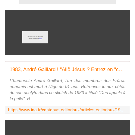
1983, André Gaillard ! "Allô Jésus ? Entrez en "cène" !" - Archives vidéo et radio Ina.fr
L'humoriste André Gaillard, l'un des membres des Frères
ennemis est mort à l'âge de 91 ans. Retrouvez-le aux côtés
de son acolyte dans ce sketch de 1983 intitulé "Des appels à
la pelle". R...
https://www.ina.fr/contenus-editoriaux/articles-editoriaux/1983-andre-gaillard-!-allo-jesus-entrez-en-cene-!/