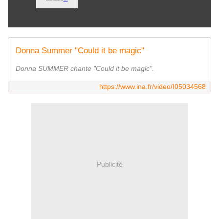
Donna Summer "Could it be magic"
Donna SUMMER chante "Could it be magic".
https://www.ina.fr/video/I05034568
Publicité