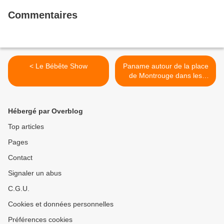
Commentaires
< Le Bébête Show
Paname autour de la place
de Montrouge dans les
Hauts-de-Seine ce
dimanche à 12h50 sur
France 3 Paris-Ile-de-
Hébergé par Overblog
France ! >
Top articles
Pages
Contact
Signaler un abus
C.G.U.
Cookies et données personnelles
Préférences cookies