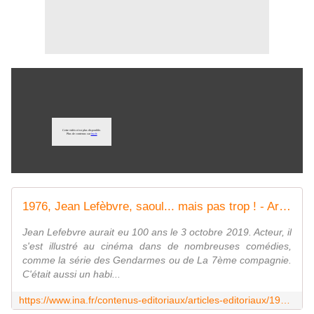
1976, Jean Lefèbvre, saoul... mais pas trop ! - Archives vidéo et radio Ina.fr
Jean Lefebvre aurait eu 100 ans le 3 octobre 2019. Acteur, il
s'est illustré au cinéma dans de nombreuses comédies,
comme la série des Gendarmes ou de La 7ème compagnie.
C'était aussi un habi...
https://www.ina.fr/contenus-editoriaux/articles-editoriaux/1976-jean-lefebvre-saoul-mais-pas-trop/