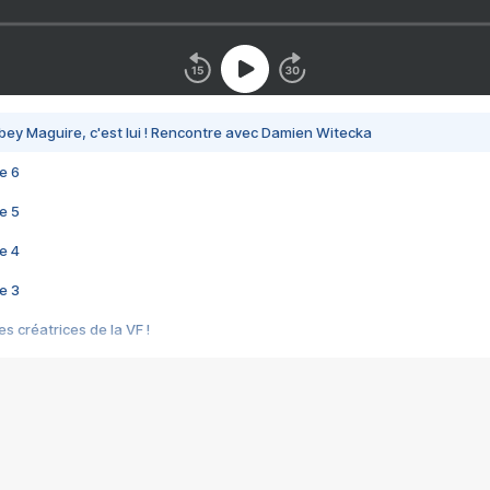
bey Maguire, c'est lui ! Rencontre avec Damien Witecka
e 6
e 5
e 4
e 3
s créatrices de la VF !
e 2
e 1
e Mektoub My Love arrive enfin ! Rencontre avec Shaïn Boumedine et Sal
i : après Toni en famille