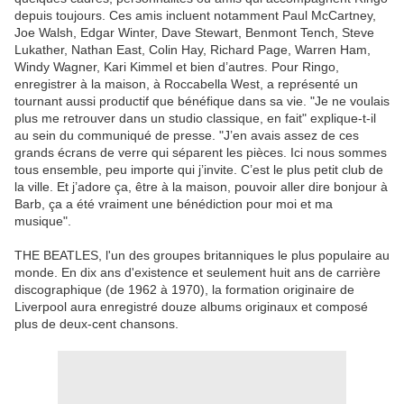
depuis toujours. Ces amis incluent notamment Paul McCartney,
Joe Walsh, Edgar Winter, Dave Stewart, Benmont Tench, Steve
Lukather, Nathan East, Colin Hay, Richard Page, Warren Ham,
Windy Wagner, Kari Kimmel et bien d’autres. Pour Ringo,
enregistrer à la maison, à Roccabella West, a représenté un
tournant aussi productif que bénéfique dans sa vie. "Je ne voulais
plus me retrouver dans un studio classique, en fait" explique-t-il
au sein du communiqué de presse. "J’en avais assez de ces
grands écrans de verre qui séparent les pièces. Ici nous sommes
tous ensemble, peu importe qui j’invite. C’est le plus petit club de
la ville. Et j’adore ça, être à la maison, pouvoir aller dire bonjour à
Barb, ça a été vraiment une bénédiction pour moi et ma
musique".
THE BEATLES, l'un des groupes britanniques le plus populaire au
monde. En dix ans d'existence et seulement huit ans de carrière
discographique (de 1962 à 1970), la formation originaire de
Liverpool aura enregistré douze albums originaux et composé
plus de deux-cent chansons.