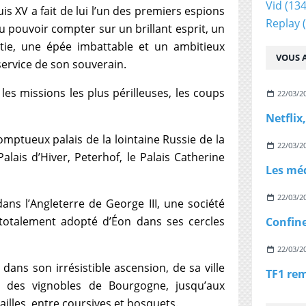
Vid
(134
is XV a fait de lui l’un des premiers espions
Replay
(
a su pouvoir compter sur un brillant esprit, un
atie, une épée imbattable et un ambitieux
VOUS A
service de son souverain.
: les missions les plus périlleuses, les coups
22/03/2
somptueux palais de la lointaine Russie de la
22/03/2
alais d’Hiver, Peterhof, le Palais Catherine
22/03/2
ns l’Angleterre de George III, une société
 totalement adopté d’Éon dans ses cercles
22/03/2
 dans son irrésistible ascension, de sa ville
 des vignobles de Bourgogne, jusqu’aux
ailles, entre coursives et bosquets.