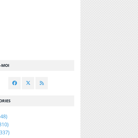
Z-MOI
ORIES
48)
310)
337)