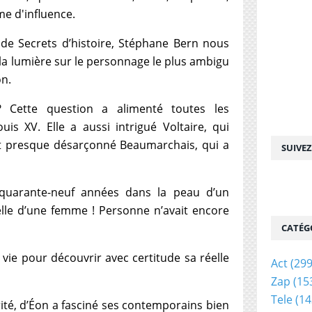
e d'influence.
de Secrets d’histoire, Stéphane Bern nous
la lumière sur le personnage le plus ambigu
on.
? Cette question a alimenté toutes les
is XV. Elle a aussi intrigué Voltaire, qui
t presque désarçonné Beaumarchais, qui a
SUIVE
é quarante-neuf années dans la peau d’un
lle d’une femme ! Personne n’avait encore
CATÉG
sa vie pour découvrir avec certitude sa réelle
Act
(299
Zap
(15
Tele
(14
té, d’Éon a fasciné ses contemporains bien