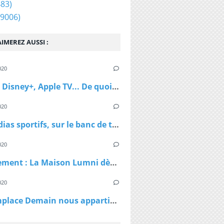
83)
9006)
IMEREZ AUSSI :
020
Netflix, Disney+, Apple TV... De quoi passer du bon temps pendant le confinement
020
Les médias sportifs, sur le banc de touche mais pas résignés
020
Confinement : La Maison Lumni dès lundi à 9h sur les chaines de France Télévisions
020
TF1 remplace Demain nous appartient par Sept à Huit, dès lundi à 19h05 le temps du confinement