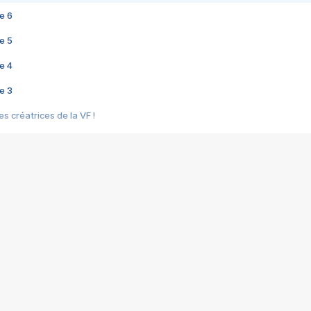
e 6
e 5
e 4
e 3
s créatrices de la VF !
e 2
e 1
e Mektoub My Love arrive enfin ! Rencontre avec Shaïn Boumedine et Sal
i : après Toni en famille
elle réalise le bouleversant Dites lui que je l'aime
ais ! Rencontre autour de Vie privée de Rebecca Zlotowski
 de Marguerite, Grave... Rencontre avec Ella Rumpf