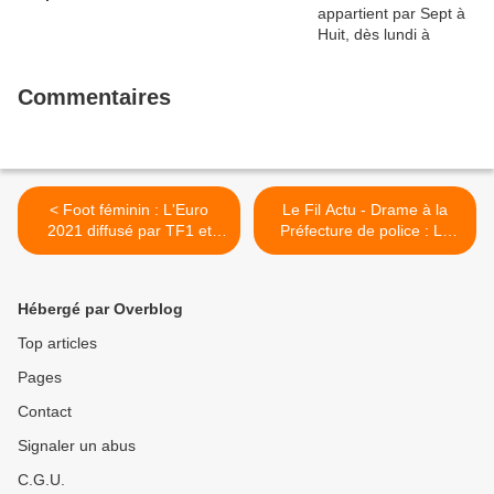
Commentaires
< Foot féminin : L'Euro
Le Fil Actu - Drame à la
2021 diffusé par TF1 et
Préfecture de police : Le
Canal+
parquet national
antiterroriste s'est saisi du
dossier après la découverte
Hébergé par Overblog
de SMS intrigants - La
garde à vue de l'épouse de
Top articles
l'assaillant prolongée >
Pages
Contact
Signaler un abus
C.G.U.