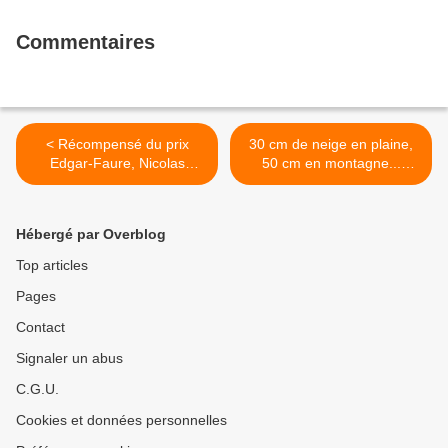
Commentaires
< Récompensé du prix
30 cm de neige en plaine,
Edgar-Faure, Nicolas
50 cm en montagne...
Sarkozy annonce une suite
L'Isère, la Drôme et l'Ain en
à "Passions"
alerte orange >
Hébergé par Overblog
Top articles
Pages
Contact
Signaler un abus
C.G.U.
Cookies et données personnelles