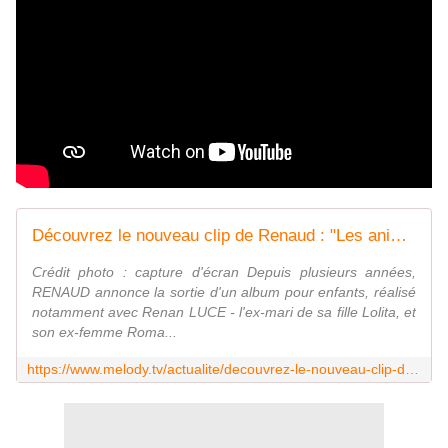
Découvrez le nouveau clip de Renaud : "Les animals"
Crédit photo : capture d'écran Depuis plusieurs années,
RENAUD annonce la sortie d'un album pour enfants, réalisé
notamment avec Renan LUCE - l'ex-mari de sa fille Lolita, et
son ex-femme Roma...
https://www.melody.tv/actualite/decouvrez-le-nouveau-clip-de-renaud-les-animals