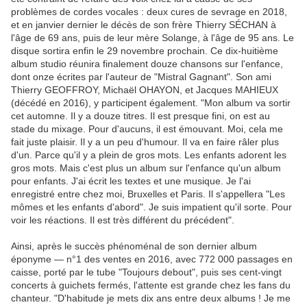
problèmes de cordes vocales : deux cures de sevrage en 2018,
et en janvier dernier le décès de son frère Thierry SÉCHAN à
l'âge de 69 ans, puis de leur mère Solange, à l'âge de 95 ans. Le
disque sortira enfin le 29 novembre prochain. Ce dix-huitième
album studio réunira finalement douze chansons sur l'enfance,
dont onze écrites par l'auteur de "Mistral Gagnant". Son ami
Thierry GEOFFROY, Michaël OHAYON, et Jacques MAHIEUX
(décédé en 2016), y participent également. "Mon album va sortir
cet automne. Il y a douze titres. Il est presque fini, on est au
stade du mixage. Pour d'aucuns, il est émouvant. Moi, cela me
fait juste plaisir. Il y a un peu d'humour. Il va en faire râler plus
d'un. Parce qu'il y a plein de gros mots. Les enfants adorent les
gros mots. Mais c'est plus un album sur l'enfance qu'un album
pour enfants. J'ai écrit les textes et une musique. Je l'ai
enregistré entre chez moi, Bruxelles et Paris. Il s'appellera "Les
mômes et les enfants d'abord". Je suis impatient qu'il sorte. Pour
voir les réactions. Il est très différent du précédent".
Ainsi, après le succès phénoménal de son dernier album
éponyme — n°1 des ventes en 2016, avec 772 000 passages en
caisse, porté par le tube "Toujours debout", puis ses cent-vingt
concerts à guichets fermés, l'attente est grande chez les fans du
chanteur. "D'habitude je mets dix ans entre deux albums ! Je me