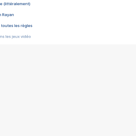
e (littéralement)
im Rayan
 toutes les règles
s les jeux vidéo
us choquant de Rockstar ? - Le scandale BULLY
e plus moche de Steam
du RÊVE tourne au CAUCHEMAR
pendant 8 heures
it… à tort
umiliés par un jeu vidéo
ire - Final Fantasy 8
ti un empire - Age of Empires
story DOFUS