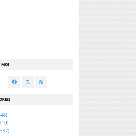
Z-MOI
ORIES
48)
310)
337)