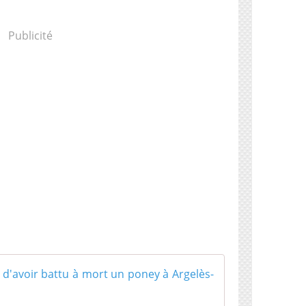
Publicité
Deux hommes 
D