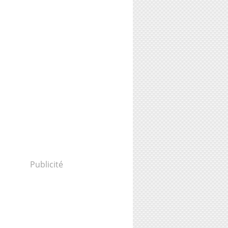
Publicité
soupçonnés d'avoir battu à mort un poney à Arg