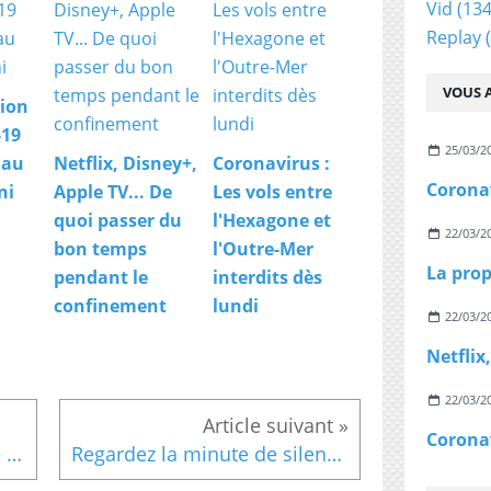
e
Vid
(134
s
Replay
(
m
e
r
VOUS A
ion
c
r
-19
25/03/2
e
 au
Netflix, Disney+,
Coronavirus :
d
ni
Apple TV... De
Les vols entre
i
quoi passer du
l'Hexagone et
e
22/03/2
n
bon temps
l'Outre-Mer
c
pendant le
interdits dès
o
confinement
lundi
m
22/03/2
p
a
r
u
22/03/2
t
i
Patrick Sébastien évoque le jour de son décès : "J'interdis au service public de parler de moi. Qu'ils ne viennent pas bouffer sur mon cadavre"
Regardez la minute de silence observée cet après-midi au Sénat en hommage aux treize militaires tués hier au Mali
o
n