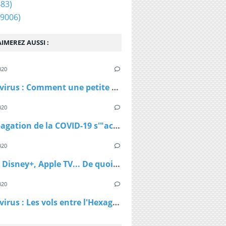
83)
9006)
IMEREZ AUSSI :
020
Coronavirus : Comment une petite station de ski autrichienne a accéléré la propagation du virus
020
La propagation de la COVID-19 s'"accélère" au Royaume-Uni
020
Netflix, Disney+, Apple TV... De quoi passer du bon temps pendant le confinement
020
Coronavirus : Les vols entre l'Hexagone et l'Outre-Mer interdits dès lundi