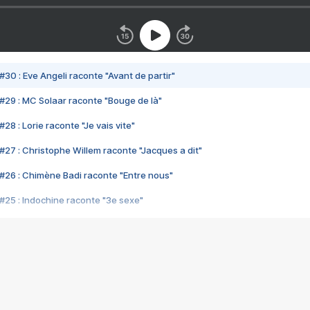
#30 : Eve Angeli raconte "Avant de partir"
#29 : MC Solaar raconte "Bouge de là"
28 : Lorie raconte "Je vais vite"
#27 : Christophe Willem raconte "Jacques a dit"
#26 : Chimène Badi raconte "Entre nous"
#25 : Indochine raconte "3e sexe"
#24 : Zaho raconte "C'est chelou"
#23 : Patrick Bruel raconte "Au café des délices"
#22 : Kyo raconte "Le chemin"
#21 : Nolwenn Leroy raconte "Cassé"