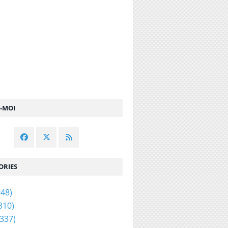
Z-MOI
ORIES
48)
310)
337)