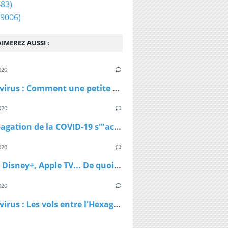
83)
9006)
IMEREZ AUSSI :
020
Coronavirus : Comment une petite station de ski autrichienne a accéléré la propagation du virus
020
La propagation de la COVID-19 s'"accélère" au Royaume-Uni
020
Netflix, Disney+, Apple TV... De quoi passer du bon temps pendant le confinement
020
Coronavirus : Les vols entre l'Hexagone et l'Outre-Mer interdits dès lundi