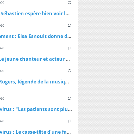
020
Patrick Sébastien espère bien voir le bout du tunnel
020
Confinement : Elsa Esnoult donne de ses nouvelles dans une longue vidéo Facebook Live
020
Virus - Le jeune chanteur et acteur Lenni Kim annonce être positif au coronavirus ainsi que sa maman après un test fait au Canada
020
Kenny Rogers, légende de la musique country, est décédé à 81 ans
020
Coronavirus : "Les patients sont plus jeunes que ce qu'on nous avait dit", affirme Patrick Pelloux
020
Coronavirus : Le casse-tête d'une famille confinée dans un petit appartement