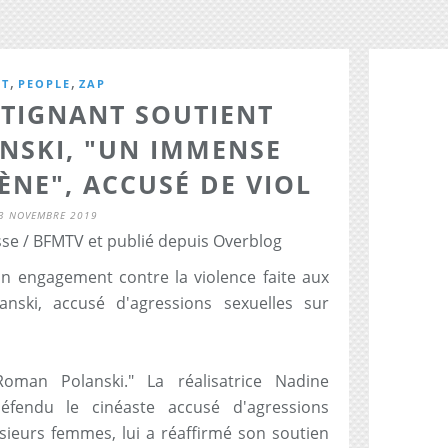
,
,
CT
PEOPLE
ZAP
NTIGNANT SOUTIENT
NSKI, "UN IMMENSE
ÈNE", ACCUSÉ DE VIOL
3 NOVEMBRE 2019
se / BFMTV et publié depuis Overblog
on engagement contre la violence faite aux
nski, accusé d'agressions sexuelles sur
oman Polanski." La réalisatrice Nadine
défendu le cinéaste accusé d'agressions
sieurs femmes, lui a réaffirmé son soutien