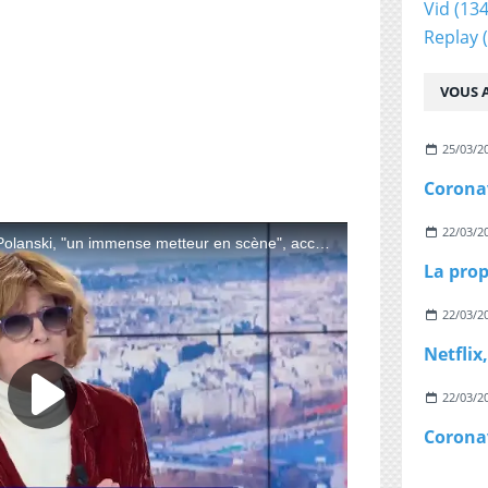
Vid
(134
Replay
(
VOUS A
25/03/2
22/03/2
22/03/2
22/03/2