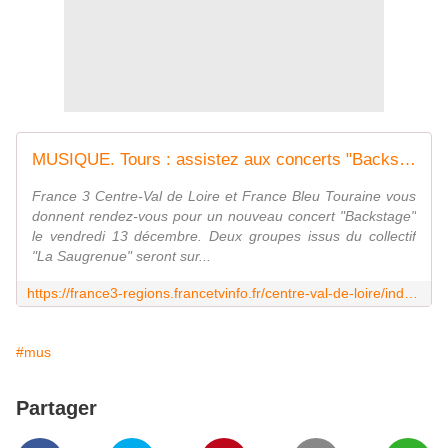
MUSIQUE. Tours : assistez aux concerts "Backstage" du Quatuor Megamix et du Balluche Sound System
France 3 Centre-Val de Loire et France Bleu Touraine vous
donnent rendez-vous pour un nouveau concert "Backstage"
le vendredi 13 décembre. Deux groupes issus du collectif
"La Saugrenue" seront sur...
https://france3-regions.francetvinfo.fr/centre-val-de-loire/indre-loire/tours/musique-tours-assistez-aux-concerts-backstage-du-quatuor-megamix-du-balluche-sound-system-1754057.html
#mus
Partager