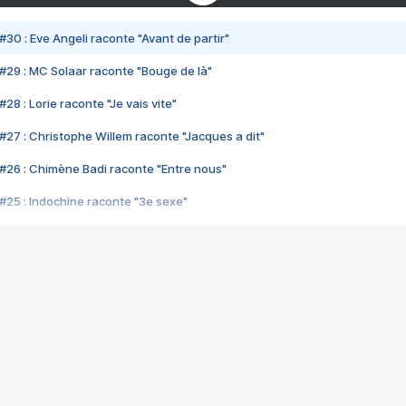
#30 : Eve Angeli raconte "Avant de partir"
#29 : MC Solaar raconte "Bouge de là"
28 : Lorie raconte "Je vais vite"
#27 : Christophe Willem raconte "Jacques a dit"
#26 : Chimène Badi raconte "Entre nous"
#25 : Indochine raconte "3e sexe"
#24 : Zaho raconte "C'est chelou"
#23 : Patrick Bruel raconte "Au café des délices"
#22 : Kyo raconte "Le chemin"
#21 : Nolwenn Leroy raconte "Cassé"
#20 : Patrick Hernandez raconte "Born to be alive"
#19 : Lorie raconte "Près de moi"