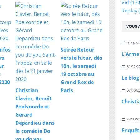
Vid
(134
Replay
(
VOUS A
01/02/2
Infos
Soirée Retour
ra
vers le futur, dès
ur
16h, le samedi
31/12/2
s
19 octobre au
2020
Grand Rex de
Christian
Paris
07/10/2
Clavier, Benoît
Poelvoorde et
Gérard
22/03/2
Depardieu dans
la comédie Do
you do you