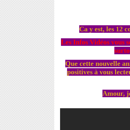
Ca y est, les 12 
Les Infos Vidéos vous 
surto
Que cette nouvelle an
positives à vous lecte
Amour, jo