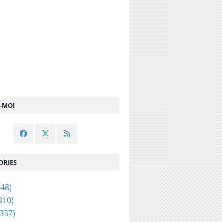
Z-MOI
ORIES
48)
310)
337)