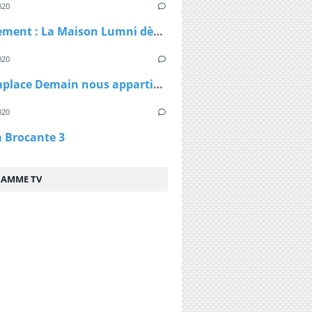
020
Confinement : La Maison Lumni dès lundi à 9h sur les chaines de France Télévisions
020
TF1 remplace Demain nous appartient par Sept à Huit, dès lundi à 19h05 le temps du confinement
020
a Brocante 3
AMME TV