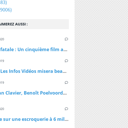
83)
9006)
IMEREZ AUSSI :
020
L'Arme fatale : Un cinquième film avec Mel Gibson et Danny Glover ?
019
Le blog Les Infos Vidéos misera beaucoup sur des archives inédites en 2020
019
Christian Clavier, Benoît Poelvoorde et Gérard Depardieu dans la comédie Do you do you Saint-Tropez, en salle dès le 21 janvier 2020
020
Enquête sur une escroquerie à 6 millions d'euros de masques et de gel