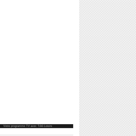
Votre
programme TV
avec Télé-Loisirs