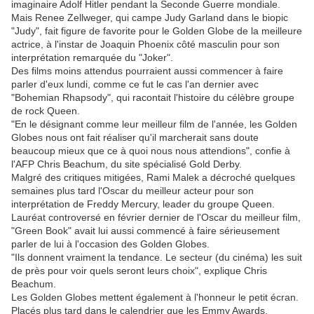
imaginaire Adolf Hitler pendant la Seconde Guerre mondiale.
Mais Renee Zellweger, qui campe Judy Garland dans le biopic
"Judy", fait figure de favorite pour le Golden Globe de la meilleure
actrice, à l'instar de Joaquin Phoenix côté masculin pour son
interprétation remarquée du "Joker".
Des films moins attendus pourraient aussi commencer à faire
parler d'eux lundi, comme ce fut le cas l'an dernier avec
"Bohemian Rhapsody", qui racontait l'histoire du célèbre groupe
de rock Queen.
"En le désignant comme leur meilleur film de l'année, les Golden
Globes nous ont fait réaliser qu'il marcherait sans doute
beaucoup mieux que ce à quoi nous nous attendions", confie à
l'AFP Chris Beachum, du site spécialisé Gold Derby.
Malgré des critiques mitigées, Rami Malek a décroché quelques
semaines plus tard l'Oscar du meilleur acteur pour son
interprétation de Freddy Mercury, leader du groupe Queen.
Lauréat controversé en février dernier de l'Oscar du meilleur film,
"Green Book" avait lui aussi commencé à faire sérieusement
parler de lui à l'occasion des Golden Globes.
"Ils donnent vraiment la tendance. Le secteur (du cinéma) les suit
de près pour voir quels seront leurs choix", explique Chris
Beachum.
Les Golden Globes mettent également à l'honneur le petit écran.
Placés plus tard dans le calendrier que les Emmy Awards,