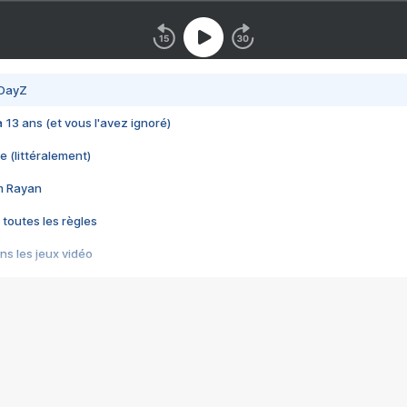
 DayZ
 a 13 ans (et vous l'avez ignoré)
e (littéralement)
im Rayan
 toutes les règles
s les jeux vidéo
us choquant de Rockstar ? - Le scandale BULLY
e plus moche de Steam
du RÊVE tourne au CAUCHEMAR
pendant 8 heures