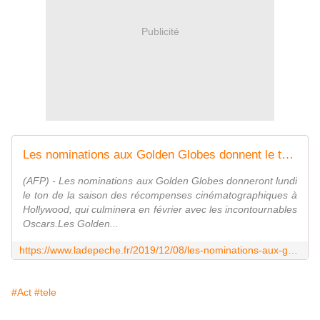
Publicité
Les nominations aux Golden Globes donnent le ton de la saison des prix à Hollywood
(AFP) - Les nominations aux Golden Globes donneront lundi
le ton de la saison des récompenses cinématographiques à
Hollywood, qui culminera en février avec les incontournables
Oscars.Les Golden...
https://www.ladepeche.fr/2019/12/08/les-nominations-aux-golden-globes-donnent-le-ton-de-la-saison-des-prix-a-hollywood,8590240.php
#Act
#tele