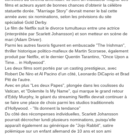
films et acteurs ayant de bonnes chances d'obtenir la célèbre
statuette dorée. "Marriage Story" devrait mener le bal cette
année avec six nominations, selon les prévisions du site
spécialisé Gold Derby.
Le film de Netflix suit le divorce tumultueux entre une actrice
(interprétée par Scarlett Johansson) et son metteur en scène de
mari (Adam Driver).
Parmi les autres favoris figurent en embuscade "The Irishman",
thriller historique politico-mafieux de Martin Scorsese, également
produit par Netflix, et le dernier Quentin Tarantino, "Once Upon a
Time... in Hollywood".
Les deux films sont portés par un casting prestigieux, avec
Robert De Niro et Al Pacino d'un côté, Leonardo DiCaprio et Brad
Pitt de l'autre.
Avec en plus "Les deux Papes", plongée dans les coulisses du
Vatican, et "Dolemite Is My Name", qui marque le grand retour
d'Eddy Murphy, le géant du streaming Netflix devrait continuer à
se faire une place de choix parmi les studios traditionnels
d'Hollywood. - "Ils donnent la tendance"
Du côté des récompenses individuelles, Scarlett Johansson
pourrait décrocher lundi plusieurs nominations, puisqu'elle
apparaît également au générique de "Jojo Rabbit", satire
polémique sur un enfant allemand de 10 ans et son ami