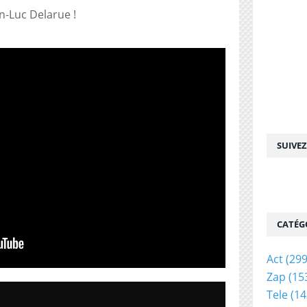
an-Luc Delarue !
SUIVE
CATÉG
Act
(299
Zap
(15
Tele
(14