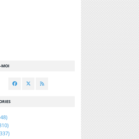
Z-MOI
ORIES
48)
310)
337)