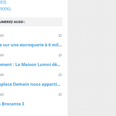
83)
9006)
IMEREZ AUSSI :
020
Enquête sur une escroquerie à 6 millions d'euros de masques et de gel
020
Confinement : La Maison Lumni dès lundi à 9h sur les chaines de France Télévisions
020
TF1 remplace Demain nous appartient par Sept à Huit, dès lundi à 19h05 le temps du confinement
020
a Brocante 3