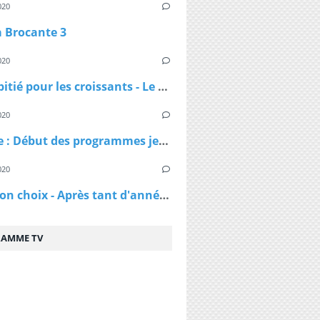
020
a Brocante 3
020
Pas de pitié pour les croissants - Le croissant pirate
020
DAnime : Début des programmes jeunesse jusqu'en 1974
020
C'est mon choix - Après tant d'années de mariage, vais-je réussir à te séduire à nouveau ?
AMME TV