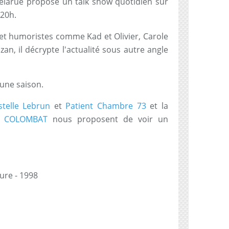
elarue propose un talk show quotidien sur
 20h.
et humoristes comme Kad et Olivier, Carole
n, il décrypte l'actualité sous autre angle
une saison.
stelle Lebrun
et
Patient Chambre 73
et la
e COLOMBAT
nous proposent de voir un
eure - 1998