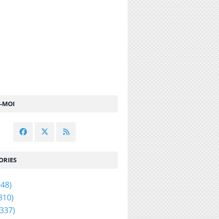
Z-MOI
ORIES
48)
310)
337)