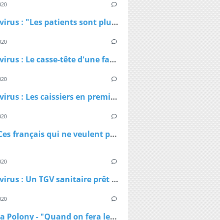
020
Coronavirus : "Les patients sont plus jeunes que ce qu'on nous avait dit", affirme Patrick Pelloux
020
Coronavirus : Le casse-tête d'une famille confinée dans un petit appartement
020
Coronavirus : Les caissiers en première ligne et peu protégés
020
Virus - Ces français qui ne veulent pas rester chez eux et qui ne comprennent pas les ordres des policiers
020
Coronavirus : Un TGV sanitaire prêt à transporter les malades en cas de besoin
020
Natacha Polony - "Quand on fera le bilan du Covid-19, il faudra voir qui a eu des responsabilités"