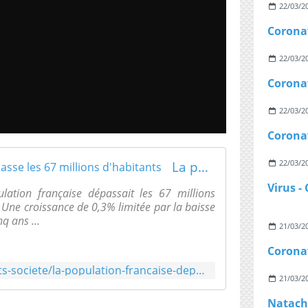
22/03/2
22/03/2
22/03/2
La population française dépasse les 67 millions d'habitants
22/03/2
lation française dépassait les 67 millions
 Une croissance de 0,3% limitée par la baisse
q ans ...
21/03/2
https://www.rtl.fr/actu/debats-societe/la-population-francaise-depasse-les-67-millions-d-habitants-7799893434
21/03/2