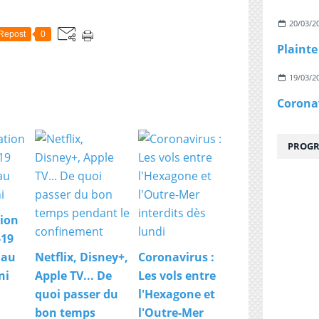
20/03/2
Repost
0
19/03/2
PROGR
ion
-19
 au
Netflix, Disney+,
Coronavirus :
ni
Apple TV... De
Les vols entre
quoi passer du
l'Hexagone et
bon temps
l'Outre-Mer