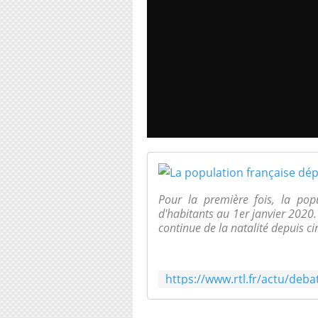
Pour la première fois, la popu
d'habitants au 1er janvier 2020.
continue de la natalité depuis cin