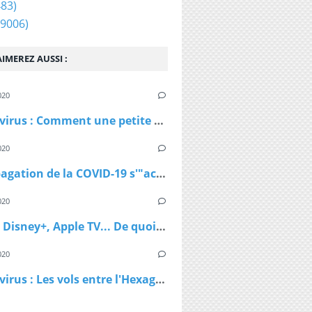
83)
9006)
IMEREZ AUSSI :
020
Coronavirus : Comment une petite station de ski autrichienne a accéléré la propagation du virus
020
La propagation de la COVID-19 s'"accélère" au Royaume-Uni
020
Netflix, Disney+, Apple TV... De quoi passer du bon temps pendant le confinement
020
Coronavirus : Les vols entre l'Hexagone et l'Outre-Mer interdits dès lundi