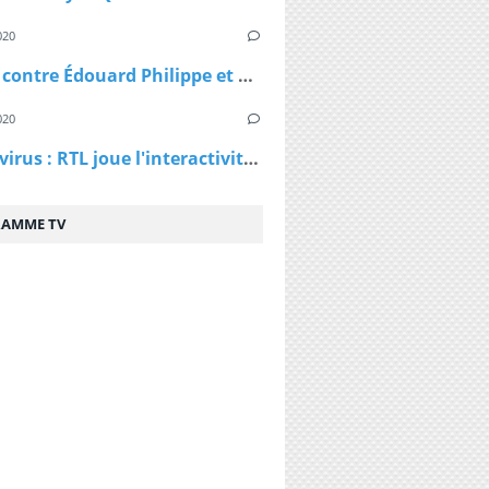
020
Plainte contre Édouard Philippe et Agnès Buzyn : "On nous a menti depuis le début"
020
Coronavirus : RTL joue l'interactivité et lance des podcasts
AMME TV