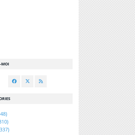
Z-MOI
ORIES
48)
310)
337)