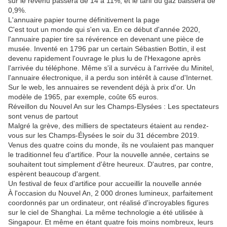
sur le revenu passera de 14 à 11%, et le tarif du gaz baissera de
0,9%.
L'annuaire papier tourne définitivement la page
C'est tout un monde qui s'en va. En ce début d'année 2020,
l'annuaire papier tire sa révérence en devenant une pièce de
musée. Inventé en 1796 par un certain Sébastien Bottin, il est
devenu rapidement l'ouvrage le plus lu de l'Hexagone après
l'arrivée du téléphone. Même s'il a survécu à l'arrivée du Minitel,
l'annuaire électronique, il a perdu son intérêt à cause d'Internet.
Sur le web, les annuaires se revendent déjà à prix d'or. Un
modèle de 1965, par exemple, coûte 65 euros.
Réveillon du Nouvel An sur les Champs-Elysées : Les spectateurs
sont venus de partout
Malgré la grève, des milliers de spectateurs étaient au rendez-
vous sur les Champs-Élysées le soir du 31 décembre 2019.
Venus des quatre coins du monde, ils ne voulaient pas manquer
le traditionnel feu d'artifice. Pour la nouvelle année, certains se
souhaitent tout simplement d'être heureux. D'autres, par contre,
espèrent beaucoup d'argent.
Un festival de feux d'artifice pour accueillir la nouvelle année
À l'occasion du Nouvel An, 2 000 drones lumineux, parfaitement
coordonnés par un ordinateur, ont réalisé d'incroyables figures
sur le ciel de Shanghai. La même technologie a été utilisée à
Singapour. Et même en étant quatre fois moins nombreux, leurs