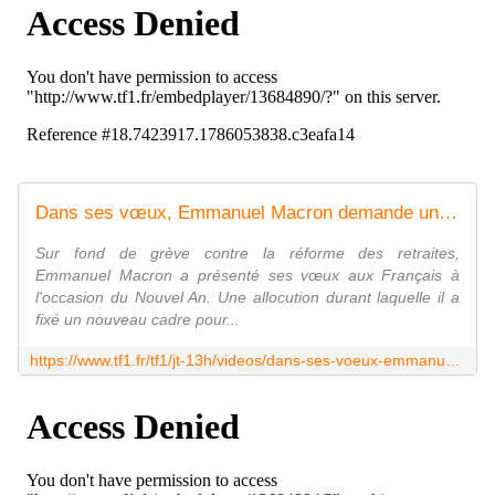
Dans ses vœux, Emmanuel Macron demande un "compromis rapide" sur la réforme des retraites - Le journal de 13h | TF1
Sur fond de grève contre la réforme des retraites,
Emmanuel Macron a présenté ses vœux aux Français à
l'occasion du Nouvel An. Une allocution durant laquelle il a
fixé un nouveau cadre pour...
https://www.tf1.fr/tf1/jt-13h/videos/dans-ses-voeux-emmanuel-macron-demande-un-compromis-rapide-sur-la-reforme-des-retraites-04493260.html