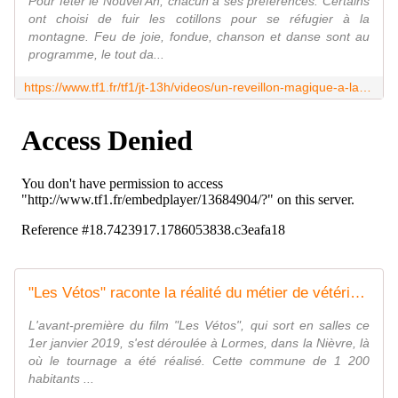
Pour fêter le Nouvel An, chacun a ses préférences. Certains
ont choisi de fuir les cotillons pour se réfugier à la
montagne. Feu de joie, fondue, chanson et danse sont au
programme, le tout da...
https://www.tf1.fr/tf1/jt-13h/videos/un-reveillon-magique-a-la-montagne-83382152.html
"Les Vétos" raconte la réalité du métier de vétérinaire rural - Le journal de 13h | TF1
L'avant-première du film "Les Vétos", qui sort en salles ce
1er janvier 2019, s'est déroulée à Lormes, dans la Nièvre, là
où le tournage a été réalisé. Cette commune de 1 200
habitants ...