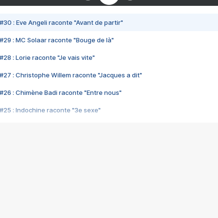
#30 : Eve Angeli raconte "Avant de partir"
#29 : MC Solaar raconte "Bouge de là"
28 : Lorie raconte "Je vais vite"
#27 : Christophe Willem raconte "Jacques a dit"
#26 : Chimène Badi raconte "Entre nous"
#25 : Indochine raconte "3e sexe"
#24 : Zaho raconte "C'est chelou"
#23 : Patrick Bruel raconte "Au café des délices"
#22 : Kyo raconte "Le chemin"
#21 : Nolwenn Leroy raconte "Cassé"
#20 : Patrick Hernandez raconte "Born to be alive"
#19 : Lorie raconte "Près de moi"