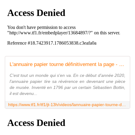
L'annuaire papier tourne définitivement la page - Le journal de 13h | TF1
C'est tout un monde qui s'en va. En ce début d'année 2020,
l'annuaire papier tire sa révérence en devenant une pièce
de musée. Inventé en 1796 par un certain Sébastien Bottin,
il est devenu...
https://www.tf1.fr/tf1/jt-13h/videos/lannuaire-papier-tourne-definitivement-la-page-56845617.html