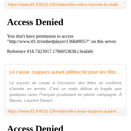
https://www.tf1.fr/tf1/jt-13h/videos/les-vetos-raconte-la-realite-du-metier-de-veterinaire-rural-06478313.html
Le caviar, toujours autant plébiscité pour les fêtes - Le journal de 13h | TF1
Le succès du caviar à l'occasion des fêtes se confirme
d'année en année. C'est un mets délicat et fragile que
quelques rares Français produisent en pleine campagne. À
Neuvic, Laurent Deverl...
https://www.tf1.fr/tf1/jt-13h/videos/le-caviar-toujours-autant-plebiscite-pour-les-fetes-26777159.html