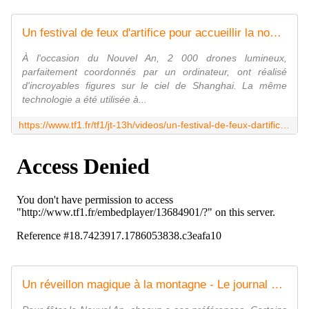
Un festival de feux d'artifice pour accueillir la nouvelle année - Le journal de 13h | TF1
À l'occasion du Nouvel An, 2 000 drones lumineux,
parfaitement coordonnés par un ordinateur, ont réalisé
d'incroyables figures sur le ciel de Shanghai. La même
technologie a été utilisée à...
https://www.tf1.fr/tf1/jt-13h/videos/un-festival-de-feux-dartifice-pour-accueillir-la-nouvelle-annee-51329761.html
Un réveillon magique à la montagne - Le journal de 13h | TF1