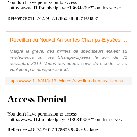
Réveillon du Nouvel An sur les Champs-Elysées : les spectateurs sont venus de partout - Le journal de 13h | TF1
Malgré la grève, des milliers de spectateurs étaient au
rendez-vous sur les Champs-Élysées le soir du 31
décembre 2019. Venus des quatre coins du monde, ils ne
voulaient pas manquer le tradit...
https://www.tf1.fr/tf1/jt-13h/videos/reveillon-du-nouvel-an-sur-les-champs-elysees-les-spectateurs-sont-venus-de-partout-79261711.html