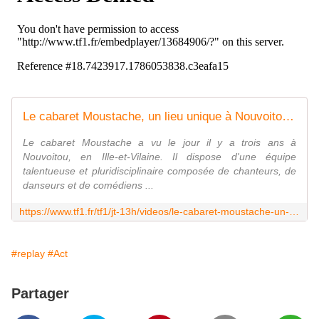
Le cabaret Moustache, un lieu unique à Nouvoitou - Le journal de 13h | TF1
Le cabaret Moustache a vu le jour il y a trois ans à
Nouvoitou, en Ille-et-Vilaine. Il dispose d'une équipe
talentueuse et pluridisciplinaire composée de chanteurs, de
danseurs et de comédiens ...
https://www.tf1.fr/tf1/jt-13h/videos/le-cabaret-moustache-un-lieu-unique-a-nouvoitou-37843378.html
#replay
#Act
Partager