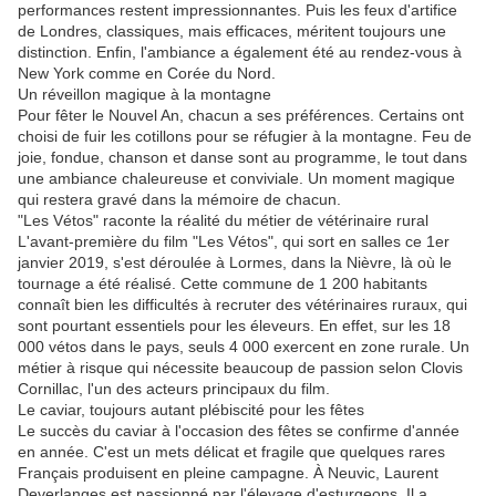
performances restent impressionnantes. Puis les feux d'artifice
de Londres, classiques, mais efficaces, méritent toujours une
distinction. Enfin, l'ambiance a également été au rendez-vous à
New York comme en Corée du Nord.
Un réveillon magique à la montagne
Pour fêter le Nouvel An, chacun a ses préférences. Certains ont
choisi de fuir les cotillons pour se réfugier à la montagne. Feu de
joie, fondue, chanson et danse sont au programme, le tout dans
une ambiance chaleureuse et conviviale. Un moment magique
qui restera gravé dans la mémoire de chacun.
"Les Vétos" raconte la réalité du métier de vétérinaire rural
L'avant-première du film "Les Vétos", qui sort en salles ce 1er
janvier 2019, s'est déroulée à Lormes, dans la Nièvre, là où le
tournage a été réalisé. Cette commune de 1 200 habitants
connaît bien les difficultés à recruter des vétérinaires ruraux, qui
sont pourtant essentiels pour les éleveurs. En effet, sur les 18
000 vétos dans le pays, seuls 4 000 exercent en zone rurale. Un
métier à risque qui nécessite beaucoup de passion selon Clovis
Cornillac, l'un des acteurs principaux du film.
Le caviar, toujours autant plébiscité pour les fêtes
Le succès du caviar à l'occasion des fêtes se confirme d'année
en année. C'est un mets délicat et fragile que quelques rares
Français produisent en pleine campagne. À Neuvic, Laurent
Deverlanges est passionné par l'élevage d'esturgeons. Il a