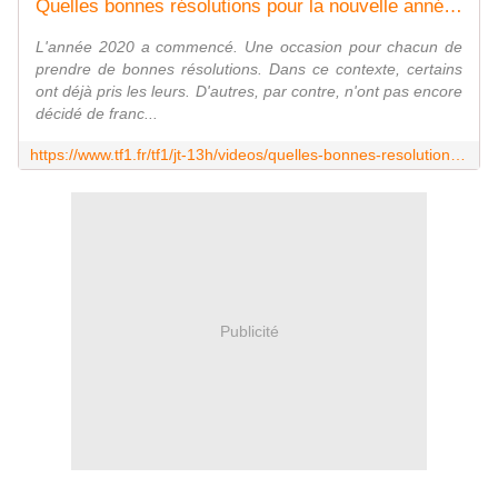
Quelles bonnes résolutions pour la nouvelle année ? - Le journal de 13h | TF1
L'année 2020 a commencé. Une occasion pour chacun de
prendre de bonnes résolutions. Dans ce contexte, certains
ont déjà pris les leurs. D'autres, par contre, n'ont pas encore
décidé de franc...
https://www.tf1.fr/tf1/jt-13h/videos/quelles-bonnes-resolutions-pour-la-nouvelle-annee-57408834.html
Publicité