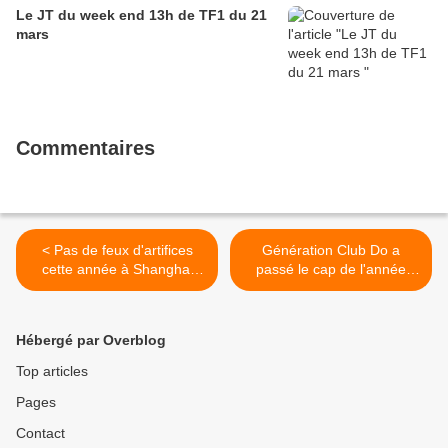
Le JT du week end 13h de TF1 du 21
mars
Commentaires
< Pas de feux d'artifices
Génération Club Do a
cette année à Shanghai
passé le cap de l'année
mais un incroyable ballet de
2020 avec un extrait inédit
drones synchronisés que
du Club Dorothée >
vous devez absolument voir
Hébergé par Overblog
Top articles
Pages
Contact