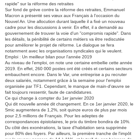
rapide" sur la réforme des retraites
Sur fond de grève contre la réforme des retraites, Emmanuel
Macron a présenté ses vœux aux Français à l'occasion du
Nouvel An. Une allocution durant laquelle il a fixé un nouveau
cadre pour les discussions à venir. En effet, il a demandé au
gouvernement de trouver la voie d'un "compromis rapide". Dans
les détails, la pénibilité de certains métiers va être rediscutée
pour améliorer le projet de réforme. Le dialogue se fera
notamment avec les organisations syndicales qui le veulent.
Emploi : Un meilleur bilan pour l'année 2019
Au niveau de l'emploi, on note une certaine embellie cette année
2019. En effet, 260 000 postes ont été créés et certains secteurs
embauchent encore. Dans le Var, une entreprise a pu recruter
deux salariés, notamment grâce à la semaine pour l'emploi
organisée par TF1. Cependant, le manque de main-d'œuvre se
fait toujours ressentir, faute de candidatures.
Ce qui change à compter du 1er janvier 2020
Qui dit nouvelle année dit changement. En ce 1er janvier 2020, le
Smic augmentera de 1,2%, soit quinze euros de plus par mois
pour 2,5 millions de Français. Pour les adeptes de
correspondances épistolaires, le prix du timbre bondira de 10%.
Du côté des exonérations, la taxe d'habitation sera supprimée
pour 80% des foyers. Par ailleurs, la première tranche de l'impôt