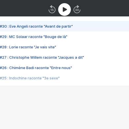
#30 : Eve Angeli raconte "Avant de partir"
#29 : MC Solaar raconte "Bouge de là"
28 : Lorie raconte "Je vais vite"
#27 : Christophe Willem raconte "Jacques a dit"
#26 : Chimène Badi raconte "Entre nous"
#25 : Indochine raconte "3e sexe"
#24 : Zaho raconte "C'est chelou"
#23 : Patrick Bruel raconte "Au café des délices"
#22 : Kyo raconte "Le chemin"
#21 : Nolwenn Leroy raconte "Cassé"