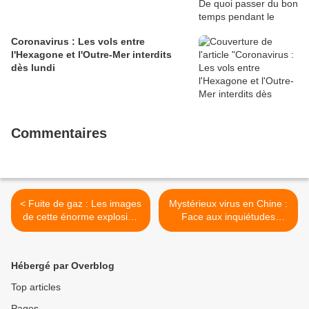
Coronavirus : Les vols entre
l'Hexagone et l'Outre-Mer interdits
dès lundi
Commentaires
< Fuite de gaz : Les images
Mystérieux virus en Chine :
de cette énorme explosion
Face aux inquiétudes
qui a secoué le quartier
croissantes, trois aéroports
Carnot-Marceau ce samedi
américains vont dépister les
matin à Limoges
passagers venant de
Hébergé par Overblog
Wuhan >
Top articles
Pages