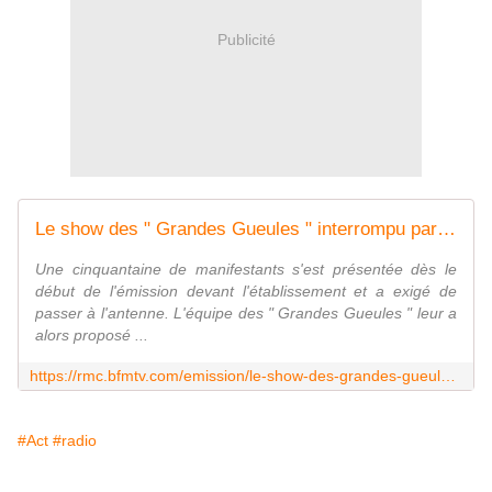
Publicité
Le show des " Grandes Gueules " interrompu par des manifestants à Béziers
Une cinquantaine de manifestants s'est présentée dès le
début de l'émission devant l'établissement et a exigé de
passer à l'antenne. L'équipe des " Grandes Gueules " leur a
alors proposé ...
https://rmc.bfmtv.com/emission/le-show-des-grandes-gueules-interrompu-par-des-manifestants-a-beziers-1842650.html
#Act
#radio