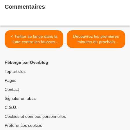
Commentaires
< Twitter se lance dans la
Découvrez les premières
lutte contre les fausses
minutes du prochain
informations
épisode des Mystères de
l'amour diffusé dimanche
prochain à 19h45 sur TMC
Hébergé par Overblog
>
Top articles
Pages
Contact
Signaler un abus
C.G.U.
Cookies et données personnelles
Préférences cookies