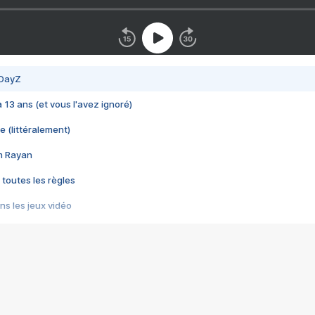
 DayZ
 a 13 ans (et vous l'avez ignoré)
e (littéralement)
im Rayan
 toutes les règles
s les jeux vidéo
us choquant de Rockstar ? - Le scandale BULLY
e plus moche de Steam
du RÊVE tourne au CAUCHEMAR
pendant 8 heures