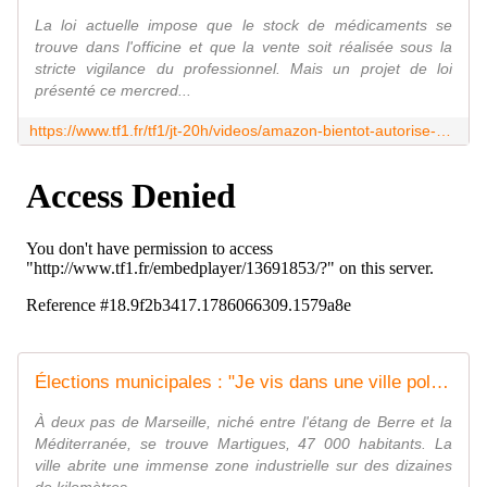
La loi actuelle impose que le stock de médicaments se
trouve dans l'officine et que la vente soit réalisée sous la
stricte vigilance du professionnel. Mais un projet de loi
présenté ce mercred...
https://www.tf1.fr/tf1/jt-20h/videos/amazon-bientot-autorise-a-vendre-des-medicaments-en-france-85114969.html
Élections municipales : "Je vis dans une ville polluée" - Le journal de 20h | TF1
À deux pas de Marseille, niché entre l'étang de Berre et la
Méditerranée, se trouve Martigues, 47 000 habitants. La
ville abrite une immense zone industrielle sur des dizaines