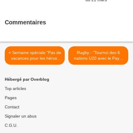
Commentaires
< Semaine spéciale "Pas de
Rugby - "Tournoi des 6
vacances pour les héros"
nations U20 avec le Pays-
dès le 15 février à 20h50
De-Galles face à la France"
sur Canal+Family
vendredi 21 février à 20h25
sur France 4 >
Hébergé par Overblog
Top articles
Pages
Contact
Signaler un abus
C.G.U.