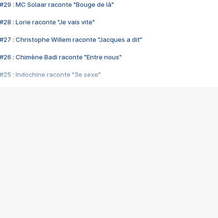
#29 : MC Solaar raconte "Bouge de là"
28 : Lorie raconte "Je vais vite"
#27 : Christophe Willem raconte "Jacques a dit"
#26 : Chimène Badi raconte "Entre nous"
#25 : Indochine raconte "3e sexe"
#24 : Zaho raconte "C'est chelou"
#23 : Patrick Bruel raconte "Au café des délices"
#22 : Kyo raconte "Le chemin"
#21 : Nolwenn Leroy raconte "Cassé"
#20 : Patrick Hernandez raconte "Born to be alive"
#19 : Lorie raconte "Près de moi"
#18 : Michael Jones raconte "A nos actes manqués" (avec Jean-Jacque
#17 : Khaled raconte "Aïcha"