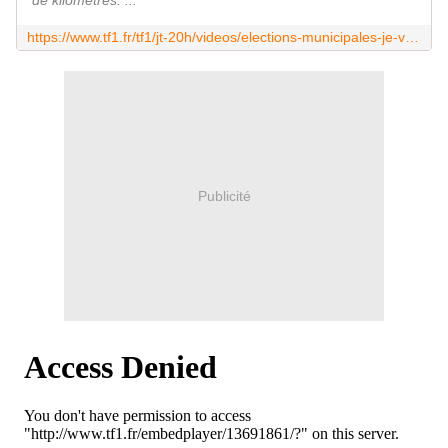
de kilomètres. ...
https://www.tf1.fr/tf1/jt-20h/videos/elections-municipales-je-vis-dans-une-ville-polluee-24749031.html
Publicité