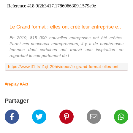
Le Grand format : elles ont créé leur entreprise en s'inspirant du comportement de leurs enfants - Le journal de 20h | TF1
En 2019, 815 000 nouvelles entreprises ont été créées.
Parmi ces nouveaux entrepreneurs, il y a de nombreuses
femmes dont certaines ont trouvé une inspiration en
regardant le comportement de l...
https://www.tf1.fr/tf1/jt-20h/videos/le-grand-format-elles-ont-cree-leur-entreprise-en-sinspirant-du-comportement-de-leurs-enfants-23754710.html
#replay
#Act
Partager