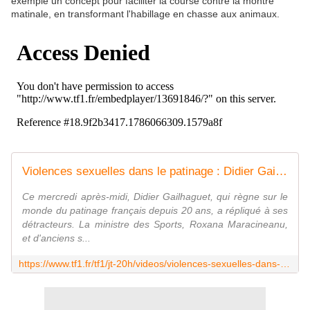
exemple un concept pour faciliter la course contre la montre
matinale, en transformant l'habillage en chasse aux animaux.
Violences sexuelles dans le patinage : Didier Gailhaguet contre-attaque - Le journal de 20h | TF1
Ce mercredi après-midi, Didier Gailhaguet, qui règne sur le
monde du patinage français depuis 20 ans, a répliqué à ses
détracteurs. La ministre des Sports, Roxana Maracineanu,
et d'anciens s...
https://www.tf1.fr/tf1/jt-20h/videos/violences-sexuelles-dans-le-patinage-didier-gailhaguet-contre-attaque-82219277.html