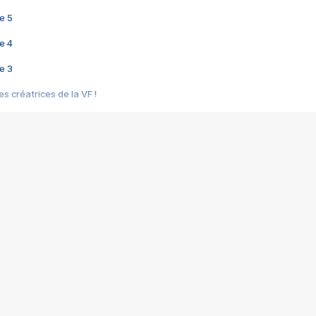
e 5
e 4
e 3
s créatrices de la VF !
e 2
e 1
e Mektoub My Love arrive enfin ! Rencontre avec Shaïn Boumedine et Sal
i : après Toni en famille
elle réalise le bouleversant Dites lui que je l'aime
ais ! Rencontre autour de Vie privée de Rebecca Zlotowski
 de Marguerite, Grave... Rencontre avec Ella Rumpf
 Les Rêveurs, un film intime sur la santé mentale