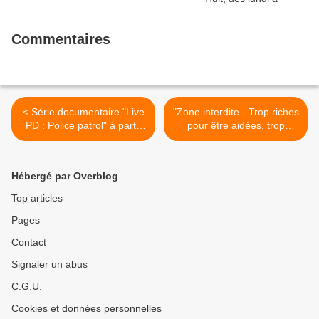
Commentaires
< Série documentaire "Live
"Zone interdite - Trop riches
PD : Police patrol" à partir
pour être aidées, trop
du lundi 9 mars à 23h15 sur
pauvres pour s'en sortir :
TFX
Les classes moyennes à
bout de souffle" dimanche 8
Hébergé par Overblog
mars à 21h05 sur M6 >
Top articles
Pages
Contact
Signaler un abus
C.G.U.
Cookies et données personnelles