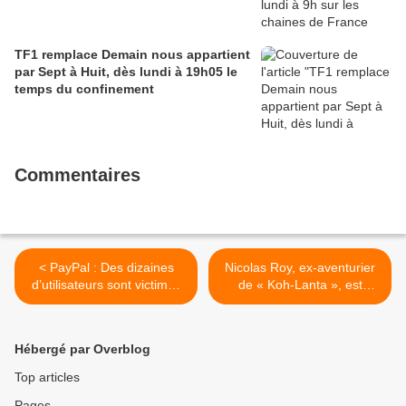
TF1 remplace Demain nous appartient
par Sept à Huit, dès lundi à 19h05 le
temps du confinement
Commentaires
< PayPal : Des dizaines
Nicolas Roy, ex-aventurier
d’utilisateurs sont victimes
de « Koh-Lanta », est
d’achats frauduleux
décédé >
Hébergé par Overblog
Top articles
Pages