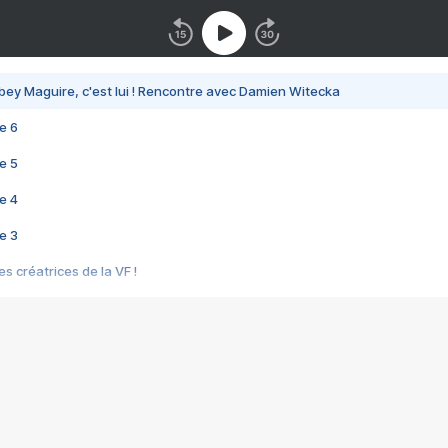
bey Maguire, c'est lui ! Rencontre avec Damien Witecka
e 6
e 5
e 4
e 3
s créatrices de la VF !
e 2
e 1
e Mektoub My Love arrive enfin ! Rencontre avec Shaïn Boumedine et Sal
i : après Toni en famille