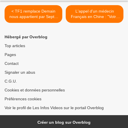
< TF1 remplace Demain
L'appel d'un médecin
nous appartient par Sept à
Français en Chine : "Votre
Huit, dès lundi à 19h05 le
confinement en France ne
temps du confinement
sert à rien ! Il faut interdire
totalement aux gens de
Hébergé par Overblog
sortir ou vous allez avoir
des montagnes de cercueil
Top articles
!" >
Pages
Contact
Signaler un abus
C.G.U.
Cookies et données personnelles
Préférences cookies
Voir le profil de Les Infos Videos sur le portail Overblog
Créer un blog sur Overblog