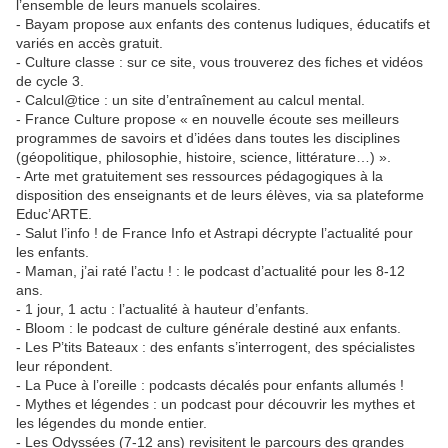
l’ensemble de leurs manuels scolaires.
- Bayam propose aux enfants des contenus ludiques, éducatifs et
variés en accès gratuit.
- Culture classe : sur ce site, vous trouverez des fiches et vidéos
de cycle 3.
- Calcul@tice : un site d’entraînement au calcul mental.
- France Culture propose « en nouvelle écoute ses meilleurs
programmes de savoirs et d’idées dans toutes les disciplines
(géopolitique, philosophie, histoire, science, littérature…) ».
- Arte met gratuitement ses ressources pédagogiques à la
disposition des enseignants et de leurs élèves, via sa plateforme
Educ’ARTE.
- Salut l’info ! de France Info et Astrapi décrypte l’actualité pour
les enfants.
- Maman, j’ai raté l’actu ! : le podcast d’actualité pour les 8-12
ans.
- 1 jour, 1 actu : l’actualité à hauteur d’enfants.
- Bloom : le podcast de culture générale destiné aux enfants.
- Les P’tits Bateaux : des enfants s’interrogent, des spécialistes
leur répondent.
- La Puce à l’oreille : podcasts décalés pour enfants allumés !
- Mythes et légendes : un podcast pour découvrir les mythes et
les légendes du monde entier.
- Les Odyssées (7-12 ans) revisitent le parcours des grandes