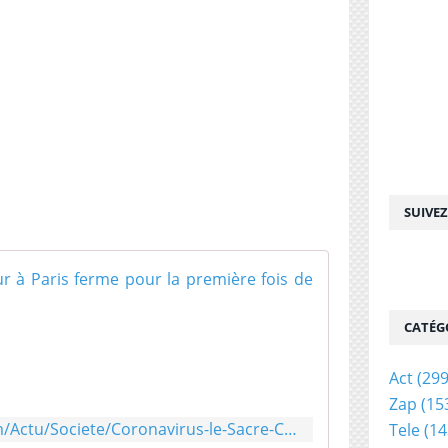
SUIVE
Coronavirus :
L
CATÉG
a
b
a
Act
(299
s
Zap
(15
i
https://www.parismatch.com/Actu/Societe/Coronavirus-le-Sacre-Coeur-a-Paris-ferme-pour-la-premiere-fois-de-son-histoire-1679356
Tele
(14
l