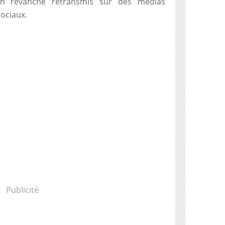
n revanche retransmis sur des médias
sociaux.
Publicité