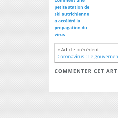
Comment une
petite station de
ski autrichienne
a accéléré la
propagation du
virus
COMMENTER CET ART