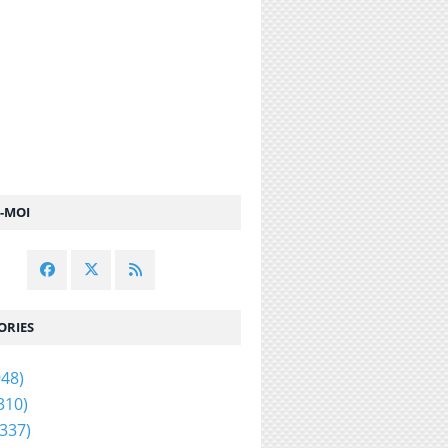
Z-MOI
 le Sacré-Coeur à Paris ferme pour la première fois
ORIES
48)
310)
337)