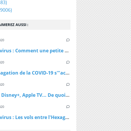
83)
9006)
IMEREZ AUSSI :
020
Coronavirus : Comment une petite station de ski autrichienne a accéléré la propagation du virus
020
La propagation de la COVID-19 s'"accélère" au Royaume-Uni
020
Netflix, Disney+, Apple TV... De quoi passer du bon temps pendant le confinement
020
Coronavirus : Les vols entre l'Hexagone et l'Outre-Mer interdits dès lundi