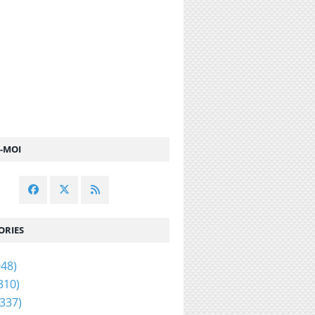
Z-MOI
ORIES
48)
310)
337)