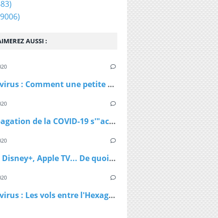
83)
9006)
IMEREZ AUSSI :
020
Coronavirus : Comment une petite station de ski autrichienne a accéléré la propagation du virus
020
La propagation de la COVID-19 s'"accélère" au Royaume-Uni
020
Netflix, Disney+, Apple TV... De quoi passer du bon temps pendant le confinement
020
Coronavirus : Les vols entre l'Hexagone et l'Outre-Mer interdits dès lundi