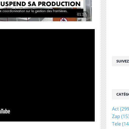
SUIVE
CATÉG
Act
(299
Zap
(15
Tele
(14