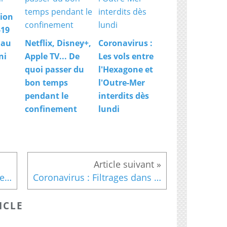
ion
-19
 au
Netflix, Disney+,
Coronavirus :
ni
Apple TV... De
Les vols entre
quoi passer du
l'Hexagone et
bon temps
l'Outre-Mer
pendant le
interdits dès
confinement
lundi
Coronavirus : Les hôpitaux en première ligne
Coronavirus : Filtrages dans certains supermarchés
ICLE