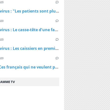
020
Coronavirus : "Les patients sont plus jeunes que ce qu'on nous avait dit", affirme Patrick Pelloux
020
Coronavirus : Le casse-tête d'une famille confinée dans un petit appartement
020
Coronavirus : Les caissiers en première ligne et peu protégés
020
Virus - Ces français qui ne veulent pas rester chez eux et qui ne comprennent pas les ordres des policiers
AMME TV