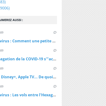
83)
9006)
IMEREZ AUSSI :
020
Coronavirus : Comment une petite station de ski autrichienne a accéléré la propagation du virus
020
La propagation de la COVID-19 s'"accélère" au Royaume-Uni
020
Netflix, Disney+, Apple TV... De quoi passer du bon temps pendant le confinement
020
Coronavirus : Les vols entre l'Hexagone et l'Outre-Mer interdits dès lundi