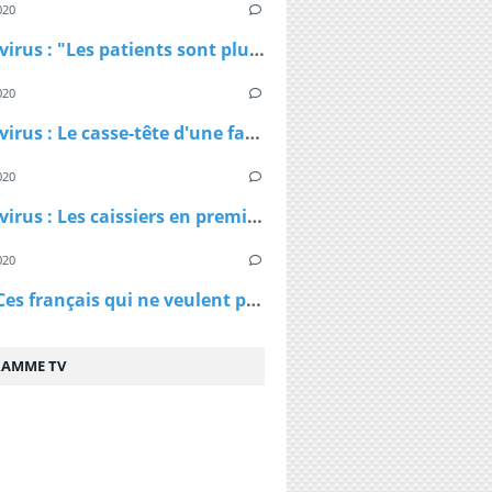
020
Coronavirus : "Les patients sont plus jeunes que ce qu'on nous avait dit", affirme Patrick Pelloux
020
Coronavirus : Le casse-tête d'une famille confinée dans un petit appartement
020
Coronavirus : Les caissiers en première ligne et peu protégés
020
Virus - Ces français qui ne veulent pas rester chez eux et qui ne comprennent pas les ordres des policiers
AMME TV