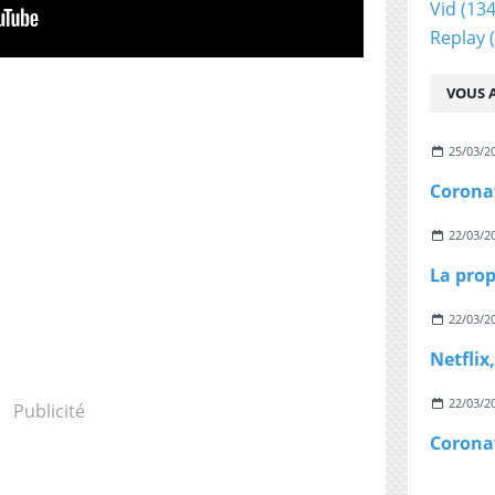
Vid
(134
Replay
(
VOUS A
25/03/2
22/03/2
22/03/2
22/03/2
Publicité