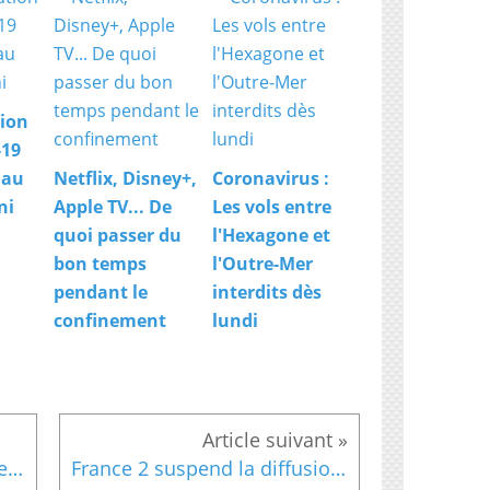
ion
-19
 au
Netflix, Disney+,
Coronavirus :
ni
Apple TV... De
Les vols entre
quoi passer du
l'Hexagone et
bon temps
l'Outre-Mer
pendant le
interdits dès
confinement
lundi
Coronavirus : Cohue dans les supermarchés après les annonces d'Emmanuel Macron
France 2 suspend la diffusion et le tournage de "Un si grand soleil" pour cause de Coronavirus