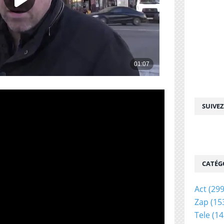
SUIVE
CATÉG
Act
(299
Zap
(15
Tele
(14