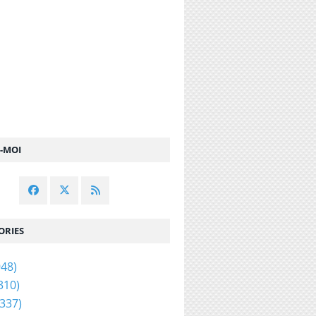
Z-MOI
ORIES
48)
310)
337)