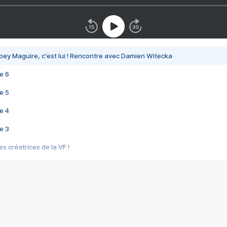
bey Maguire, c'est lui ! Rencontre avec Damien Witecka
e 6
e 5
e 4
e 3
s créatrices de la VF !
e 2
e 1
e Mektoub My Love arrive enfin ! Rencontre avec Shaïn Boumedine et Sal
i : après Toni en famille