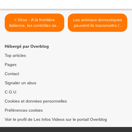
< Virus - A la frontière
Les animaux domestiques
italienne, les contrôles sont
peuvent-ils transmettre le
nombreux - Des dizaines de
coronavirus ? >
Français obligés de faire
demi-tour
Hébergé par Overblog
Top articles
Pages
Contact
Signaler un abus
C.G.U.
Cookies et données personnelles
Préférences cookies
Voir le profil de Les Infos Videos sur le portail Overblog