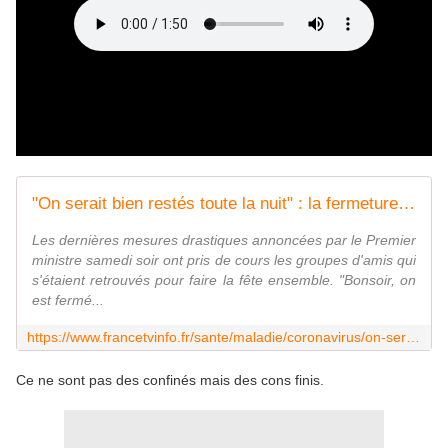
"On serait bien restés toute la nuit" : la fermeture des restaurants et bars difficile à accepter pour certains clients
Les dernières mesures drastiques annoncées par le Premier
ministre samedi soir ont pris de cours les groupes d'amis qui
s'étaient retrouvés pour faire la fête ensemble. "Bonsoir, on
est fermé...
https://www.francetvinfo.fr/sante/maladie/coronavirus/on-serait-bien-reste-toute-la-nuit-la-fermeture-des-restaurants-et-bars-difficile-a-accepter-pour-certains-clients_3867189.html
Ce ne sont pas des confinés mais des cons finis.