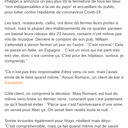
Philippe a annoncé un peu plus tôt la fermeture de tous les lieux
"non indispensables à la vie du pays" et accueillant du public,
pour lutter contre l'épidémie de coronavirus Covid-19.
Les bars, restaurants, cafés, ont donc dû fermer leurs portes à
minuit, mais la plupart des établissements de ce quartier parisien
ont baissé leurs rideaux dès 23 heures, certains n'ont même pas
mis de musique. Derrière le comptoir de son pub, William
s'attendait à devoir fermer un jour ou l'autre : "C'est normal ! Cela
se passe en Italie, en Espagne... C'est un virus qui est parti très
très vite, donc c'est comme ça. C'est pour les hôpitaux, surtout, je
comprends."
"Ce n'est pas très responsable d'être venu ce soir, mais j'avais
envie de le faire quand même." Avoue Romaric, un client de bar à
franceinfo
.
Côté client, on comprend la décision. Mais Romaric est tout de
même venu boire un dernier verre, conscient que c'est justement
ce qu'il faudrait éviter : "Parce que c'est l'anniversaire d'une amie,
on venait pour fêter ça. On serait bien restés toute la nuit..."
Soirée écourtée également pour Hugo, résilient mais déçu :
"C'est compréhensible, mais ça fait quand même mal de savoir