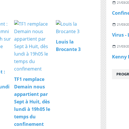
21/03/2
21/03/2
Louis la
21/03/2
Brocante 3
t :
PROGR
TF1 remplace
undi
Demain nous
appartient par
Sept à Huit, dès
lundi à 19h05 le
temps du
confinement