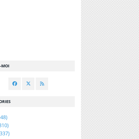
Z-MOI
ORIES
48)
310)
337)