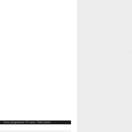
Votre
programme TV
avec Télé-Loisirs