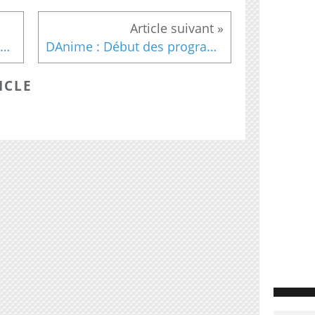
TV 168 N°143 - Dimanche 22 Mars 2020
DAnime : Début des programmes jeunesse jusqu'en 1974
ICLE