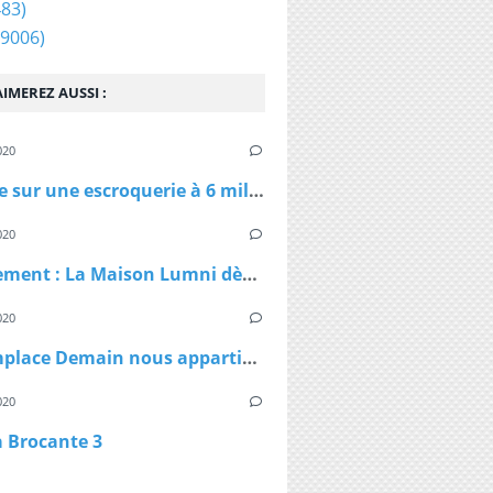
83)
9006)
IMEREZ AUSSI :
020
Enquête sur une escroquerie à 6 millions d'euros de masques et de gel
020
Confinement : La Maison Lumni dès lundi à 9h sur les chaines de France Télévisions
020
TF1 remplace Demain nous appartient par Sept à Huit, dès lundi à 19h05 le temps du confinement
020
a Brocante 3