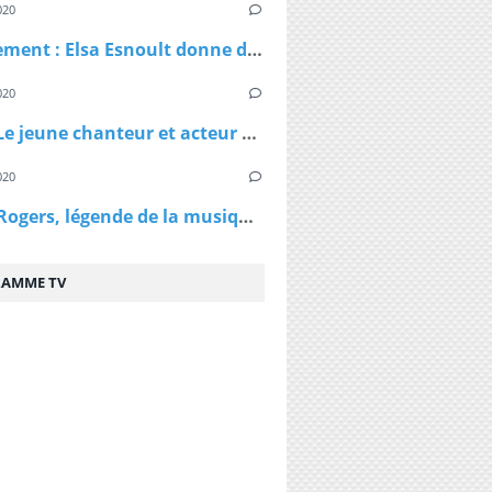
020
Confinement : Elsa Esnoult donne de ses nouvelles dans une longue vidéo Facebook Live
020
Virus - Le jeune chanteur et acteur Lenni Kim annonce être positif au coronavirus ainsi que sa maman après un test fait au Canada
020
Kenny Rogers, légende de la musique country, est décédé à 81 ans
AMME TV