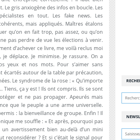
t. Le gris anxiogène des infos en boucle. Les
pécialistes en tout. Les fake news. Les
ncohérents, mais appliqués. Maîtres étalons
uer qu’on en fait trop, pas assez, ou qu’on
ne pas perdre de vue les élections à venir.
 moment d’achever ce livre, me voilà reclus moi
e, je déplace. Je minimise. Je rassure. On a
nos yeux et nos mots. Pour s’aimer sans
t écartés autour de la table par précaution,
ées. Le syndrome de la rose : « Qu’importe
RECHE
 »… Tiens, ça y est ! Ils ont compris. Ils se sont
otéger et ne pas propager. Apeurés mais
ience que le peuple a une arme universelle.
rmis : la bienveillance de groupe. Enfin ! Il
NEWSL
nique me souffle : « Et après, pourquoi pas
t un avertissement bien au-delà d’un mini
tout reconsidérer ? Et si c’était le signal pour