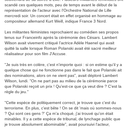
scandé ces quelques mots, peu de temps avant le début de la
représentation de l'acteur avec l'Orchestre National de Lille
mercredi soir. Un concert était en effet organisé en hommage au
compositeur allemand Kurt Weill, indique France 3 Nord.
Les militantes féministes reprochaient au comédien ses propos
tenus sur Franceinfo après la cérémonie des Césars. Lambert
Wilson avait vivement critiqué l'actrice Adèle Haenel qui avait
quitté la salle lorsque Roman Polanski avait été sacré meilleur
réalisateur pour son film J'Accuse.
"Je suis très en colère, c'est n'importe quoi : si on estime qu'il y a
quelque chose qui ne fonctionne pas dans le fait que Polanski ait
des nominations, alors on ne vient pas", avait déploré Lambert
Wilson, lundi. "On ne part pas au milieu de la cérémonie parce
que Polanski reçoit un prix ! Qu'est-ce que ça veut dire ? C'est la
règle du jeu."
"Cette espèce de politiquement correct, je trouve que c'est du
terrorisme. En plus, c'est bête ! On se dit 'mais où sommes-nous
? Qui sont ces gens ?' Ça m'a choqué, j'ai trouvé qu'on était
minables. Il y a cette espèce de tribunal, de lynchage public que
je trouve absolument abominable", avait poursuivi l'acteur,