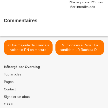
Commentaires
< Une majorité de Français
Municipales à Paris : La
voient le RN en mesure
candidate LR Rachida Dati
d'arriver au pouvoir, selon
participera au débat
une étude
organisé mardi prochain sur
le service public >
Hébergé par Overblog
Top articles
Pages
Contact
Signaler un abus
C.G.U.