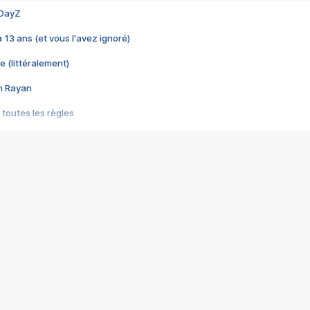
 DayZ
 a 13 ans (et vous l'avez ignoré)
e (littéralement)
im Rayan
 toutes les règles
s les jeux vidéo
us choquant de Rockstar ? - Le scandale BULLY
e plus moche de Steam
du RÊVE tourne au CAUCHEMAR
pendant 8 heures
it… à tort
umiliés par un jeu vidéo