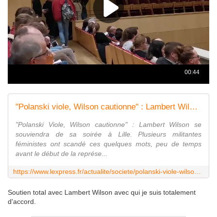
"Polanski viole, Wilson cautionne" : Lambert Wilson pris à partie à Lille
"Polanski Viole, Wilson cautionne" : Lambert Wilson se
souviendra de sa soirée à Lille. Plusieurs militantes
féministes ont scandé ces quelques mots, peu de temps
avant le début de la représe...
https://www.lexpress.fr/actualite/societe/polanski-viole-wilson-cautionne-lambert-wilson-pris-a-partie-a-lille_2120161.html
Soutien total avec Lambert Wilson avec qui je suis totalement
d'accord.