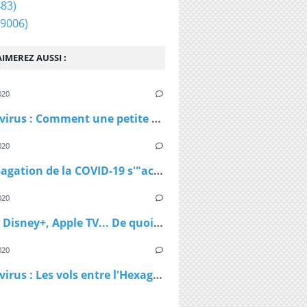
83)
9006)
IMEREZ AUSSI :
020
Coronavirus : Comment une petite station de ski autrichienne a accéléré la propagation du virus
020
La propagation de la COVID-19 s'"accélère" au Royaume-Uni
020
Netflix, Disney+, Apple TV... De quoi passer du bon temps pendant le confinement
020
Coronavirus : Les vols entre l'Hexagone et l'Outre-Mer interdits dès lundi