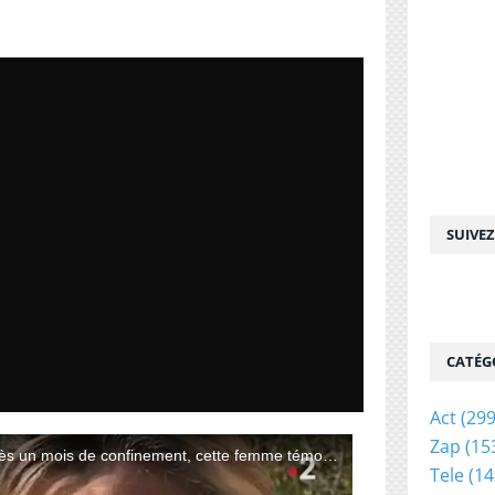
SUIVE
CATÉG
Act
(299
Zap
(15
Tele
(14