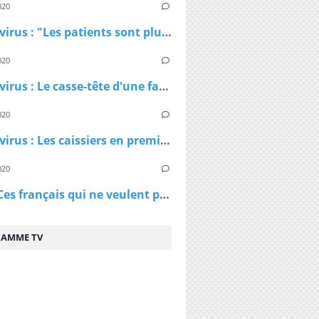
020
Coronavirus : "Les patients sont plus jeunes que ce qu'on nous avait dit", affirme Patrick Pelloux
020
Coronavirus : Le casse-tête d'une famille confinée dans un petit appartement
020
Coronavirus : Les caissiers en première ligne et peu protégés
020
Virus - Ces français qui ne veulent pas rester chez eux et qui ne comprennent pas les ordres des policiers
AMME TV