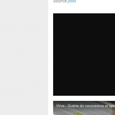
Source
JMM