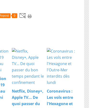
Repost
0
ion
-19
 au
Netflix, Disney+,
Coronavirus :
ni
Apple TV... De
Les vols entre
quoi passer du
l'Hexagone et