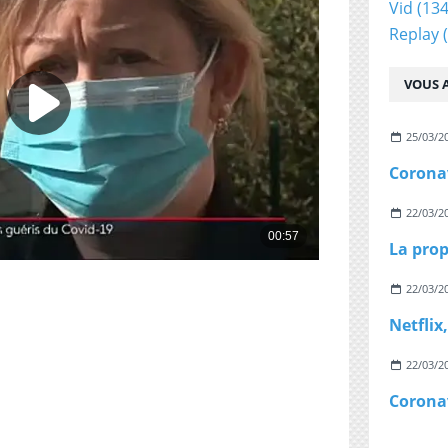
Vid
(134
Replay
(
VOUS A
25/03/2
22/03/2
22/03/2
22/03/2