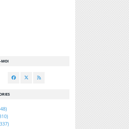
Z-MOI
ORIES
48)
310)
337)