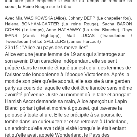
tout faire pour empêcher le Maître du Temps de remettre sa
soeur, la Reine Rouge sur le trône.
Avec Mia WASIKOWSKA (Alice), Johnny DEPP (Le chapelier fou),
Helena BONHAM-CARTER (La reine Rouge), Sacha BARON
COHEN (Le temps), Anne HATHAWAY (La reine Blanche), Rhys
IFANS (Zanik Hightopp), Matt LUCAS (Tweedledee /
Tweedledum) et Ed SPELEERS (James Harcourt)
23h15 : "Alice au pays des merveilles"
Alice est une jeune femme de 19 ans qui s'interroge sur
son avenir. D'un caractère indépendant, elle se sent
piégée dans le monde étriqué qui est celui des femmes de
l'aristocratie londonienne à l'époque Victorienne. Après la
mort de son père qu'elle adorait, elle assiste à une garden
party au cours de laquelle elle doit être fiancée sans même
avoirété prévenue. Juste au moment où le fade et arrogant
Hamish Ascot demande sa main, Alice aperçoit un Lapin
Blanc, portant gilet et montre à gousset, qui traverse la
pelouse à toute allure. Elle se précipite à sa poursuite,
tombe dans un curieux terrier et se retrouve à Underland,
un endroit qu'elle avait déjà visité lorsqu'elle était enfant
(et qu'elle avait appelé Wonderland, le Pays des