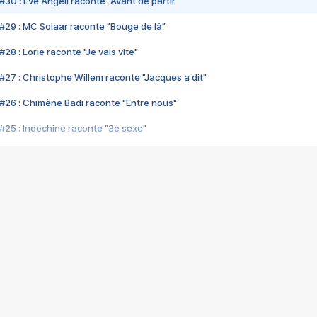
#30 : Eve Angeli raconte "Avant de partir"
#29 : MC Solaar raconte "Bouge de là"
28 : Lorie raconte "Je vais vite"
#27 : Christophe Willem raconte "Jacques a dit"
#26 : Chimène Badi raconte "Entre nous"
#25 : Indochine raconte "3e sexe"
#24 : Zaho raconte "C'est chelou"
#23 : Patrick Bruel raconte "Au café des délices"
#22 : Kyo raconte "Le chemin"
#21 : Nolwenn Leroy raconte "Cassé"
#20 : Patrick Hernandez raconte "Born to be alive"
#19 : Lorie raconte "Près de moi"
#18 : Michael Jones raconte "A nos actes manqués" (avec Jean-Jacque