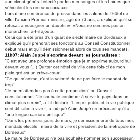
«un climat général infecté par les mensonges et les haines que
véhiculent les réseaux sociaux».
Lors d’une conférence de presse dans les salons de l’Hôtel de
ville, l’ancien Premier ministre, âgé de 73 ans, a expliqué qu’il se
refusait à «désigner un dauphin». «Nous ne sommes pas en
monarchie», a-t-il ajouté.
Celui qui a été près d’un quart de siècle maire de Bordeaux a
expliqué qu’il prendrait ses fonctions au Conseil Constitutionnel
début mars et qu’il démissionnerait alors de tous ses mandats.
11h07: Alain Juppé s'exprime devant les journalistes :
"C'est avec une profonde émotion que je m'exprime aujourd'hui
devant vous (...) Quitter cet hôtel de ville cette fois-ci de mon
plein gré est un crève-cœur"
"Ce qui m'anime, c'est la volonté de ne pas faire le mandat de
trop"
"Je ne m'attendais pas à cette proposition" au Conseil
constitutionnel. "Je souhaite continuer à servir le pays dans un
climat plus serein", a-t-il déclaré. "L'esprit public et la vie publique
sont difficiles à vivre", a indiqué Alain Juppé en précisant qu'il a
"une longue carrière politique"
"Dans les premiers jours de mars, je démissionnerai de tous mes
mandats électifs : maire de la ville et président de la métropole de
Bordeaux"
Le maire de Bordeaux n'a pas souhaité nommer son successeur.