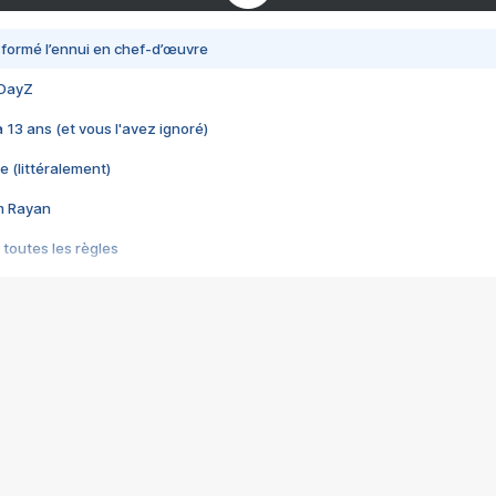
nsformé l’ennui en chef-d’œuvre
 DayZ
 a 13 ans (et vous l'avez ignoré)
e (littéralement)
im Rayan
 toutes les règles
s les jeux vidéo
us choquant de Rockstar ? - Le scandale BULLY
e plus moche de Steam
du RÊVE tourne au CAUCHEMAR
pendant 8 heures
it… à tort