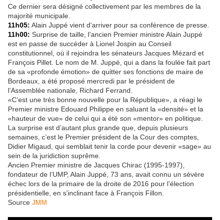
Ce dernier sera désigné collectivement par les membres de la
majorité municipale.
11h05:
Alain Juppé vient d'arriver pour sa conférence de presse.
11h00:
Surprise de taille, l’ancien Premier ministre Alain Juppé
est en passe de succéder à Lionel Jospin au Conseil
constitutionnel, où il rejoindra les sénateurs Jacques Mézard et
François Pillet. Le nom de M. Juppé, qui a dans la foulée fait part
de sa «profonde émotion» de quitter ses fonctions de maire de
Bordeaux, a été proposé mercredi par le président de
l’Assemblée nationale, Richard Ferrand.
«C’est une très bonne nouvelle pour la République», a réagi le
Premier ministre Edouard Philippe en saluant la «densité» et la
«hauteur de vue» de celui qui a été son «mentor» en politique.
La surprise est d’autant plus grande que, depuis plusieurs
semaines, c’est le Premier président de la Cour des comptes,
Didier Migaud, qui semblait tenir la corde pour devenir «sage» au
sein de la juridiction suprême.
Ancien Premier ministre de Jacques Chirac (1995-1997),
fondateur de l’UMP, Alain Juppé, 73 ans, avait connu un sévère
échec lors de la primaire de la droite de 2016 pour l’élection
présidentielle, en s’inclinant face à François Fillon.
Source
JMM