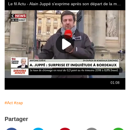
#Act
#zap
Partager