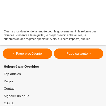
C'est le gros dossier de la rentrée pour le gouvernement : la réforme des
retraites. Présenté à la mi-juillet, le projet prévoit, entre autres, la
suppression des régimes spéciaux. Alors, qui sera impacté, quelles
fonctions vont perdre leurs avantages...
< Page précédente
Page suivante >
Hébergé par Overblog
Top articles
Pages
Contact
Signaler un abus
C.G.U.