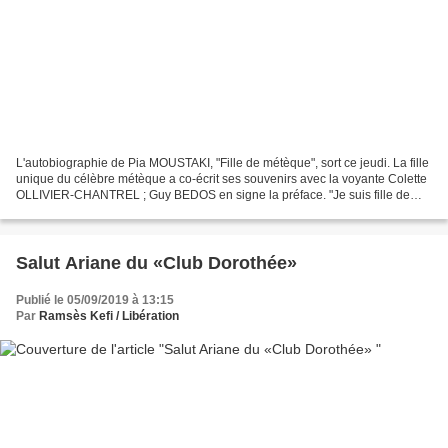
L'autobiographie de Pia MOUSTAKI, "Fille de métèque", sort ce jeudi. La fille
unique du célèbre métèque a co-écrit ses souvenirs avec la voyante Colette
OLLIVIER-CHANTREL ; Guy BEDOS en signe la préface. "Je suis fille de
Georges, métèque, grec, né à...
Salut Ariane du «Club Dorothée»
Publié le 05/09/2019 à 13:15
Par
Ramsès Kefi / Libération