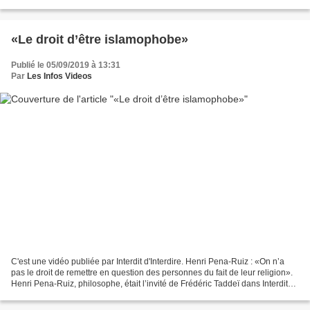
vos vêtements ne sont jamais portés... Aucune...
«Le droit d’être islamophobe»
Publié le 05/09/2019 à 13:31
Par
Les Infos Videos
C'est une vidéo publiée par Interdit d'Interdire. Henri Pena-Ruiz : «On n’a
pas le droit de remettre en question des personnes du fait de leur religion».
Henri Pena-Ruiz, philosophe, était l’invité de Frédéric Taddeï dans Interdit
d'Interdire du lundi...