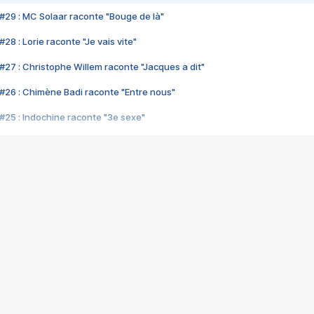
#29 : MC Solaar raconte "Bouge de là"
28 : Lorie raconte "Je vais vite"
#27 : Christophe Willem raconte "Jacques a dit"
#26 : Chimène Badi raconte "Entre nous"
#25 : Indochine raconte "3e sexe"
#24 : Zaho raconte "C'est chelou"
#23 : Patrick Bruel raconte "Au café des délices"
#22 : Kyo raconte "Le chemin"
#21 : Nolwenn Leroy raconte "Cassé"
#20 : Patrick Hernandez raconte "Born to be alive"
#19 : Lorie raconte "Près de moi"
#18 : Michael Jones raconte "A nos actes manqués" (avec Jean-Jacque