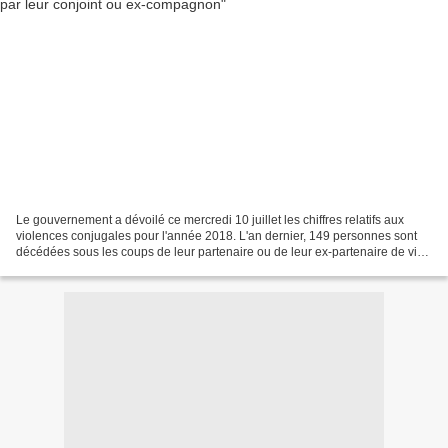
Le gouvernement a dévoilé ce mercredi 10 juillet les chiffres relatifs aux
violences conjugales pour l'année 2018. L'an dernier, 149 personnes sont
décédées sous les coups de leur partenaire ou de leur ex-partenaire de vie.
Parmi ces victimes, on dénombre...