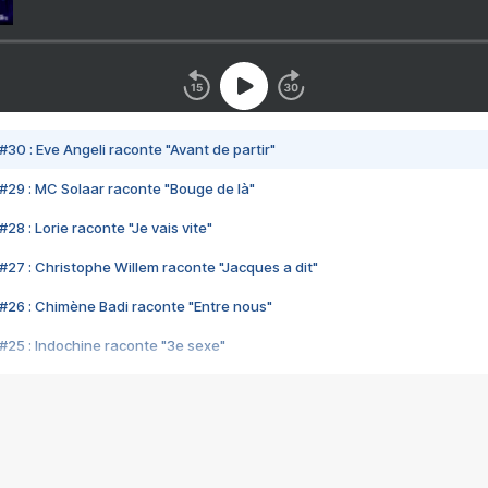
#30 : Eve Angeli raconte "Avant de partir"
#29 : MC Solaar raconte "Bouge de là"
28 : Lorie raconte "Je vais vite"
#27 : Christophe Willem raconte "Jacques a dit"
#26 : Chimène Badi raconte "Entre nous"
#25 : Indochine raconte "3e sexe"
#24 : Zaho raconte "C'est chelou"
#23 : Patrick Bruel raconte "Au café des délices"
#22 : Kyo raconte "Le chemin"