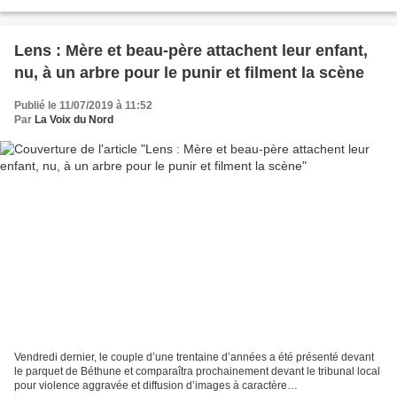
l'avis du CSST", le comité d'experts mis en place...
Lens : Mère et beau-père attachent leur enfant,
nu, à un arbre pour le punir et filment la scène
Publié le 11/07/2019 à 11:52
Par
La Voix du Nord
Vendredi dernier, le couple d’une trentaine d’années a été présenté devant
le parquet de Béthune et comparaîtra prochainement devant le tribunal local
pour violence aggravée et diffusion d’images à caractère