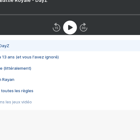
 Battle Royale - DayZ
 DayZ
 a 13 ans (et vous l'avez ignoré)
e (littéralement)
im Rayan
 toutes les règles
s les jeux vidéo
us choquant de Rockstar ? - Le scandale BULLY
e plus moche de Steam
du RÊVE tourne au CAUCHEMAR