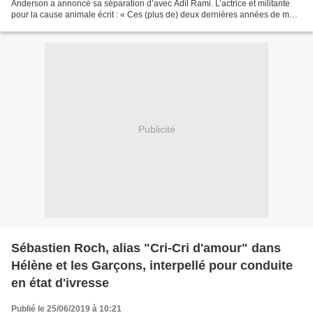
Anderson a annoncé sa séparation d’avec Adil Rami. L’actrice et militante
pour la cause animale écrit : « Ces (plus de) deux dernières années de ma
vie ont été un grand mensonge....
Publicité
Sébastien Roch, alias "Cri-Cri d'amour" dans
Hélène et les Garçons, interpellé pour conduite
en état d'ivresse
Publié le 25/06/2019 à 10:21