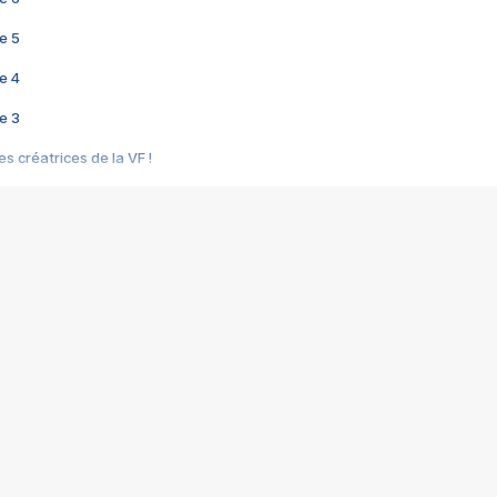
e 5
e 4
e 3
s créatrices de la VF !
e 2
e 1
e Mektoub My Love arrive enfin ! Rencontre avec Shaïn Boumedine et Sal
i : après Toni en famille
elle réalise le bouleversant Dites lui que je l'aime
ais ! Rencontre autour de Vie privée de Rebecca Zlotowski
 de Marguerite, Grave... Rencontre avec Ella Rumpf
 Les Rêveurs, un film intime sur la santé mentale