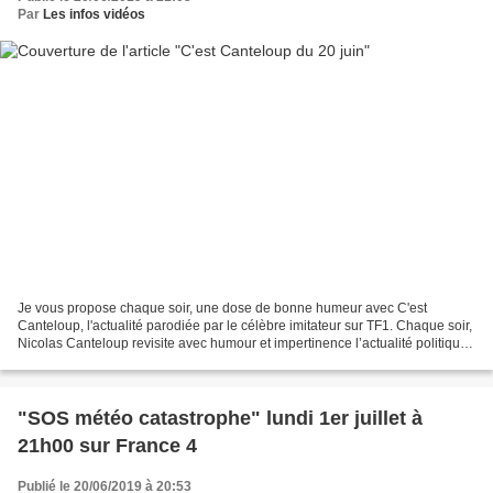
Par
Les infos vidéos
Je vous propose chaque soir, une dose de bonne humeur avec C'est
Canteloup, l'actualité parodiée par le célèbre imitateur sur TF1. Chaque soir,
Nicolas Canteloup revisite avec humour et impertinence l’actualité politique
avec la complicité d'Alessandra...
"SOS météo catastrophe" lundi 1er juillet à
21h00 sur France 4
Publié le 20/06/2019 à 20:53