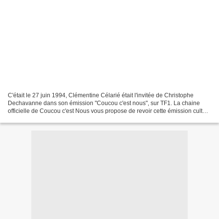
C'était le 27 juin 1994, Clémentine Célarié était l'invitée de Christophe
Dechavanne dans son émission "Coucou c'est nous", sur TF1. La chaine
officielle de Coucou c'est Nous vous propose de revoir cette émission culte.
Abonne toi à la Chaîne de Coucou...