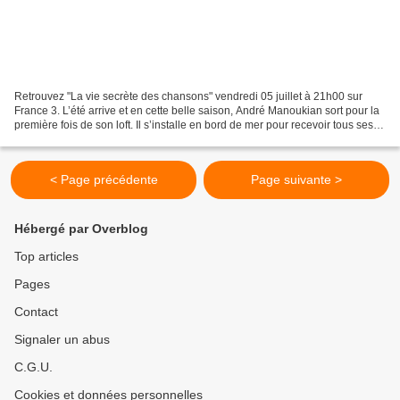
Retrouvez "La vie secrète des chansons" vendredi 05 juillet à 21h00 sur
France 3. L’été arrive et en cette belle saison, André Manoukian sort pour la
première fois de son loft. Il s’installe en bord de mer pour recevoir tous ses
invités autour d'un piano...
< Page précédente
Page suivante >
Hébergé par Overblog
Top articles
Pages
Contact
Signaler un abus
C.G.U.
Cookies et données personnelles