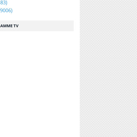
83)
9006)
AMME TV