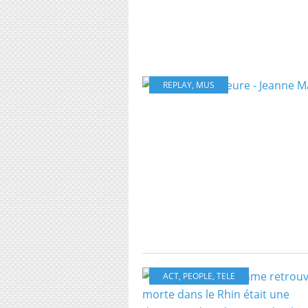
REPLAY
,
MUS
ACT
,
PEOPLE
,
TELE