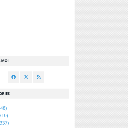
Z-MOI
ORIES
48)
310)
337)