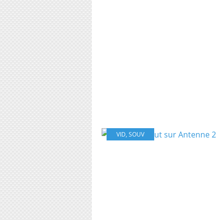
VID
,
SOUV