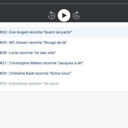
#30 : Eve Angeli raconte "Avant de partir"
#29 : MC Solaar raconte "Bouge de là"
28 : Lorie raconte "Je vais vite"
#27 : Christophe Willem raconte "Jacques a dit"
#26 : Chimène Badi raconte "Entre nous"
#25 : Indochine raconte "3e sexe"
#24 : Zaho raconte "C'est chelou"
#23 : Patrick Bruel raconte "Au café des délices"
#22 : Kyo raconte "Le chemin"
#21 : Nolwenn Leroy raconte "Cassé"