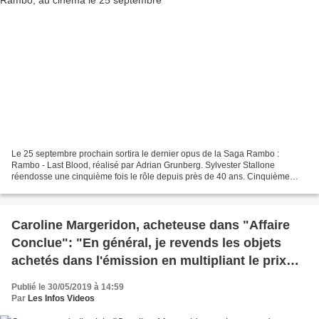
Le 25 septembre prochain sortira le dernier opus de la Saga Rambo :
Rambo - Last Blood, réalisé par Adrian Grunberg. Sylvester Stallone
réendosse une cinquième fois le rôle depuis près de 40 ans. Cinquième
épisode de la saga Rambo. Vétéran de la Guerre...
Caroline Margeridon, acheteuse dans "Affaire
Conclue": "En général, je revends les objets
achetés dans l'émission en multipliant le prix
par 3"
Publié le 30/05/2019 à 14:59
Par
Les Infos Videos