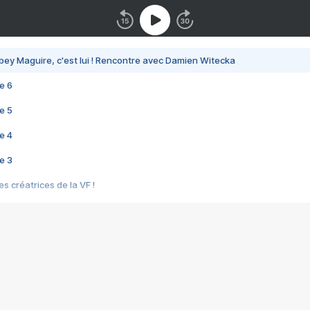
bey Maguire, c'est lui ! Rencontre avec Damien Witecka
e 6
e 5
e 4
e 3
s créatrices de la VF !
e 2
e 1
e Mektoub My Love arrive enfin ! Rencontre avec Shaïn Boumedine et Sal
i : après Toni en famille
elle réalise le bouleversant Dites lui que je l'aime