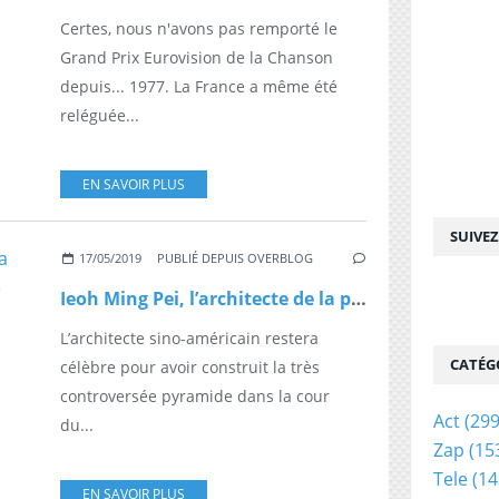
Certes, nous n'avons pas remporté le
Grand Prix Eurovision de la Chanson
depuis... 1977. La France a même été
reléguée...
EN SAVOIR PLUS
SUIVE
17/05/2019
PUBLIÉ DEPUIS OVERBLOG
Ieoh Ming Pei, l’architecte de la pyramide du Louvre, est décédé
L’architecte sino-américain restera
CATÉG
célèbre pour avoir construit la très
controversée pyramide dans la cour
Act
(299
du...
Zap
(15
Tele
(14
EN SAVOIR PLUS