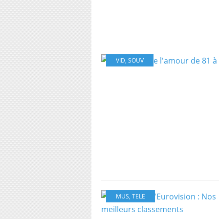
VID
,
SOUV
MUS
,
TELE