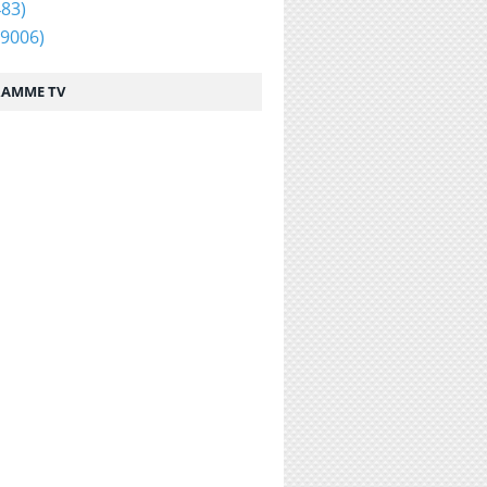
83)
9006)
AMME TV