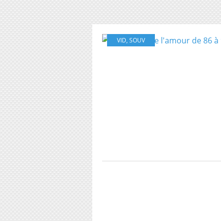
VID
,
SOUV