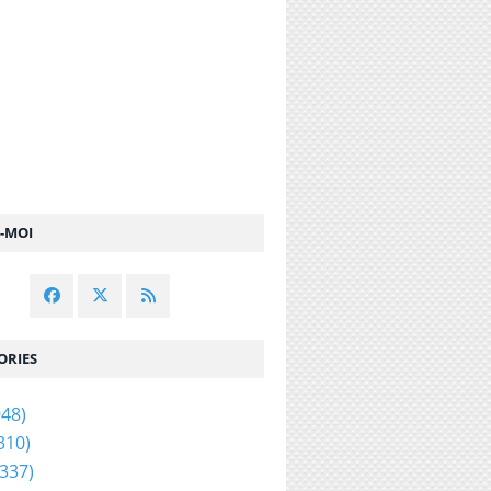
Z-MOI
ORIES
48)
310)
337)