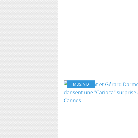
MUS
,
VID