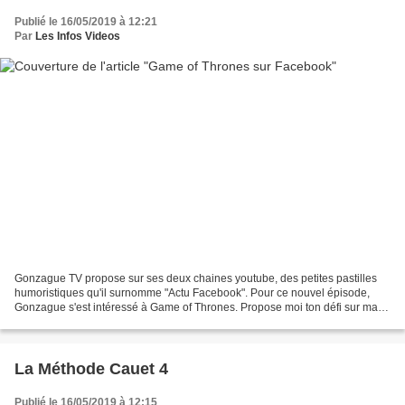
Publié le 16/05/2019 à 12:21
Par
Les Infos Videos
Gonzague TV propose sur ses deux chaines youtube, des petites pastilles
humoristiques qu'il surnomme "Actu Facebook". Pour ce nouvel épisode,
Gonzague s'est intéressé à Game of Thrones. Propose moi ton défi sur ma
page: http://www.facebook.com/gonzaguetv...
La Méthode Cauet 4
Publié le 16/05/2019 à 12:15