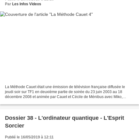
Par
Les Infos Videos
La Méthode Cauet était une émission de télévision française diffusée le
jeudi soir sur TF1 en deuxième partie de soirée du 23 juin 2003 au 18
décembre 2008 et animée par Cauet et Cécile de Ménibus avec Miko,
Cartman, Jean-Piètre. L'émission était produite...
Dossier 38 - L'ordinateur quantique - L'Esprit
Sorcier
Publié le 16/05/2019 à 12:11