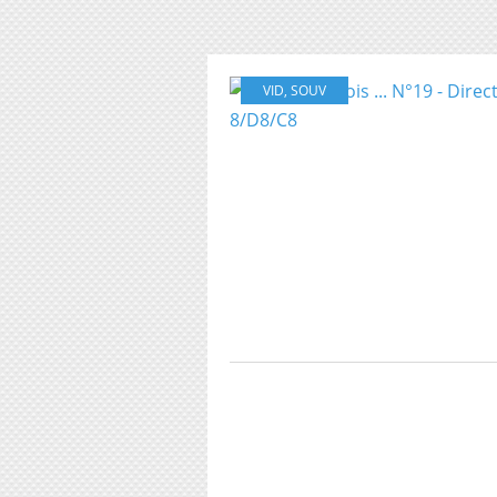
VID
,
SOUV