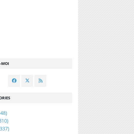
Z-MOI
ORIES
48)
310)
337)