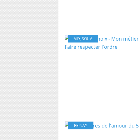
VID
,
SOUV
REPLAY