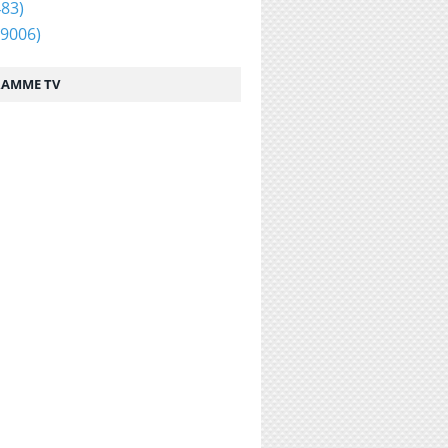
83)
9006)
AMME TV