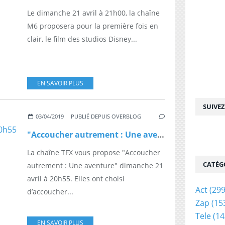
Le dimanche 21 avril à 21h00, la chaîne
M6 proposera pour la première fois en
clair, le film des studios Disney...
EN SAVOIR PLUS
SUIVE
03/04/2019
PUBLIÉ DEPUIS OVERBLOG
"Accoucher autrement : Une aventure" dimanche 21 avril à 20h55 sur TFX
La chaîne TFX vous propose "Accoucher
CATÉG
autrement : Une aventure" dimanche 21
avril à 20h55. Elles ont choisi
Act
(299
d’accoucher...
Zap
(15
Tele
(14
EN SAVOIR PLUS