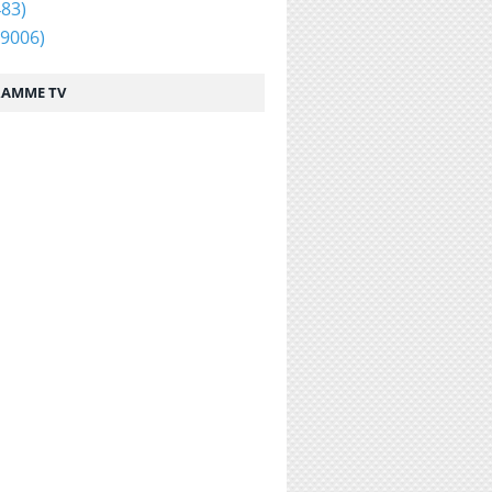
83)
9006)
AMME TV