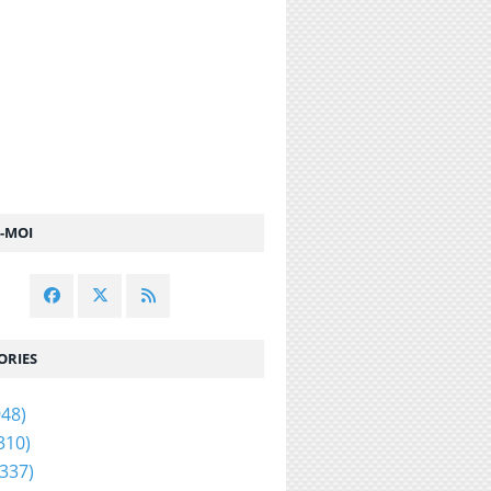
Z-MOI
ORIES
48)
310)
337)